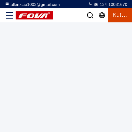
allenxiao1003@gmail.com
86-134-10031670
Kutipan
Pengukuran suhu masyarakat Pengelolaan ternak Penyakit
medis Diagnosis Skenario penggunaan
Modul Pencitraan Termal
2025-03-12
18 tampilan