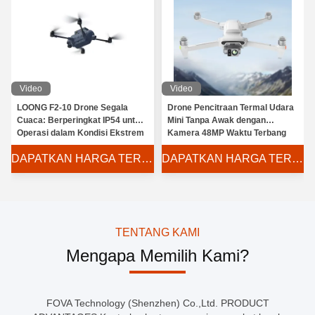
Video
Video
LOONG F2-10 Drone Segala
Drone Pencitraan Termal Udara
Cuaca: Berperingkat IP54 untuk
Mini Tanpa Awak dengan
Operasi dalam Kondisi Ekstrem
Kamera 48MP Waktu Terbang
Diperpanjang 47 menit Berat
DAPATKAN HARGA TERBAIK
DAPATKAN HARGA TERBAIK
Lepas Landas 1025g Tahan
Kabut
TENTANG KAMI
Mengapa Memilih Kami?
FOVA Technology (Shenzhen) Co.,Ltd. PRODUCT