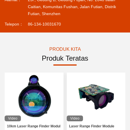
Caitian, Komunitas Fushan, Jalan Futian, Distrik
Futian, Shenzhen
Telepon：
86-134-10031670
PRODUK KITA
Produk Teratas
Video
Video
10km Laser Range Finder Modul
Laser Range Finder Module