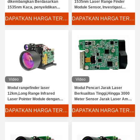
dikembangkan Berdasarkan
1535nm Laser Range Finder
1535nm Kaca, penyelidikan
Module Sensor, Investigasi
elektronik, High-precision Laser
elektronik
DAPATKAN HARGA TERBAIK
DAPATKAN HARGA TERBAIK
Range Finder Modul
Video
Video
Modul rangefinder laser
Modul Pencari Jarak Laser
12km,Long Range Infrared
Berkualitas Tinggi,Hingga 3000
Laser Pointer Module dengan
Meter Sensor Jarak Laser Aman
akurasi tinggi dan konsumsi
Mata
DAPATKAN HARGA TERBAIK
DAPATKAN HARGA TERBAIK
daya rendah