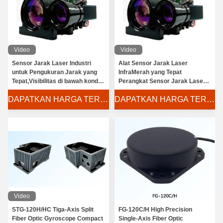
Video
Video
Sensor Jarak Laser Industri
Alat Sensor Jarak Laser
untuk Pengukuran Jarak yang
InfraMerah yang Tepat
Tepat,Visibilitas di bawah kondisi
Perangkat Sensor Jarak Laser
visibilitas tidak kurang dari 8km,
Industri dengan Konsumsi Daya
DAPATKAN HARGA TERBAIK
DAPATKAN HARGA TERBAIK
refleksi difus ≥ 0.3, kelembaban
Rendah
≤ 80%
Stealth Ranging No Red Flash Laser Distance Measuring Devices untuk Surveying
Video
Advanced 4km 4000m Laser Rangefinder Module With Good Price, 40km long range laser ranging module, RS232/RS422, Sensor jarak presisi tinggi untuk deteksi jarak presisi ≤56g
STG-120H/HC Tiga-Axis Split
FG-120C/H High Precision
Fiber Optic Gyroscope Compact
Single-Axis Fiber Optic