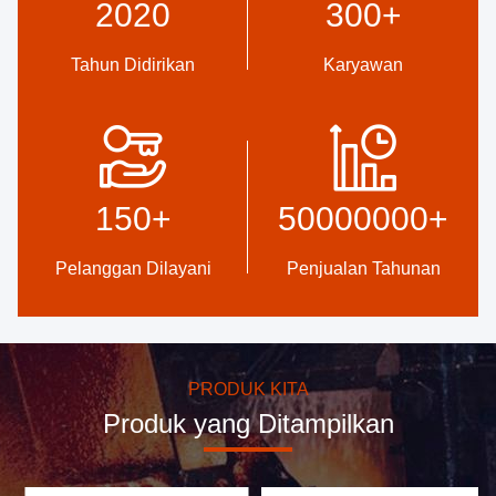
2020
300
+
Tahun Didirikan
Karyawan
Kualitas Tinggi
Pengembangan
Segel kepercayaan,
Tim desain profesional
pemeriksaan kredit, RoSH
internal dan bengkel mesin
150
+
50000000
+
dan penilaian kemampuan
canggih. Kita bisa bekerja
pemasok. Perusahaan
sama untuk
memiliki sistem kontrol
mengembangkan produk
Pelanggan Dilayani
Penjualan Tahunan
kualitas yang ketat dan
yang Anda butuhkan.
laboratorium pengujian
profesional.
PRODUK KITA
Produk yang Ditampilkan