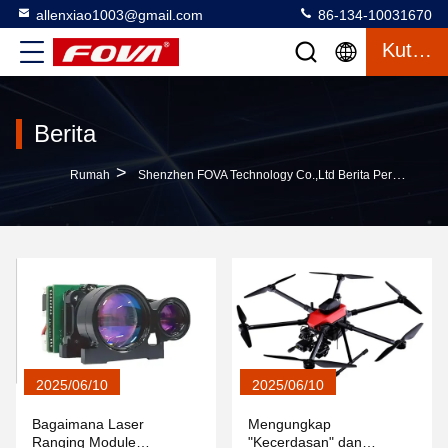
allenxiao1003@gmail.com
86-134-10031670
Kutipan
Berita
>
Rumah
Shenzhen FOVA Technology Co.,Ltd Berita Perusahaan
2025/06/10
2025/06/10
Bagaimana Laser
Mengungkap
Ranging Module
"Kecerdasan" dan