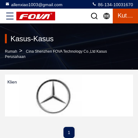
allenxiao1003@gmail.com
86-134-10031670
Kutipan
Kasus-Kasus
>
Rumah
Cina Shenzhen FOVA Technology Co.,Ltd Kasus
Perusahaan
Klien
1