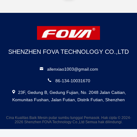
SHENZHEN FOVA TECHNOLOGY CO.,LTD
allenxiao1003@gmail.com
86-134-10031670
23F, Gedung B, Gedung Fujian, No. 2048 Jalan Caitian,
Komunitas Fushan, Jalan Futian, Distrik Futian, Shenzhen
Cina Kualitas Baik Mesin putar sumbu tunggal Pemasok. Hak cipta © 2024-
2026 Shenzhen FOVA Technology Co.,Ltd Semua hak dilindungi.