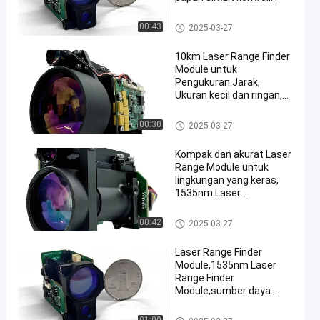
catu daya DC, sistem
optik
Laser Range Finder Module
00:43
2025-03-27
10km Laser Range Finder
Module untuk
Pengukuran Jarak,
Ukuran kecil dan ringan,
1535nm Laser Range
Finder Module
Laser Range Finder Module
00:30
2025-03-27
Kompak dan akurat Laser
Range Module untuk
lingkungan yang keras,
1535nm Laser
Rangefinder Module,
reflektansi difus ≥ 0.3,
Laser Range Finder Module
00:42
2025-03-27
kelembaban ≤ 80%,
kendaraan (target
Laser Range Finder
2,3m×2,3m) berkisar jarak
Module,1535nm Laser
≥6km.
Range Finder
Module,sumber daya
DC,range laser,divergensi
sinar,ukuran target:
Laser Range Finder Module