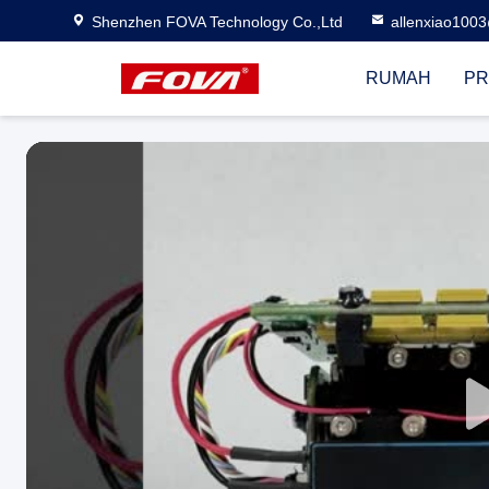
Shenzhen FOVA Technology Co.,Ltd
allenxiao100
RUMAH
PR