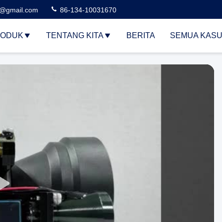
3@gmail.com
86-134-10031670
ODUK
TENTANG KITA
BERITA
SEMUA KAS