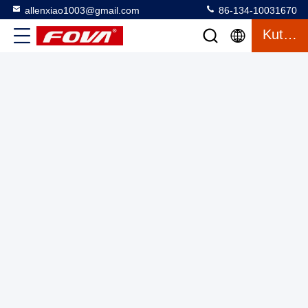
allenxiao1003@gmail.com
86-134-10031670
Kutipan
Bidang pandang luas Lensa Terpapar Modul Pencitraan
Termal Miniatur untuk Produk UAV U02 Standar GJB
Konsumsi daya 2,5 W
Modul Pencitraan Termal
2025-06-05
2 tampilan