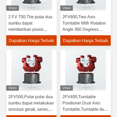
Video
Video
2 FV 700,The putar dua
2FV600,Two Axis
sumbu dapat
Turntable With Rotation
memberikan posisi
Angle 360 Degrees
sudut, kecepatan sudut
dapat melakukan
Dapatkan Harga Terbaik
Dapatkan Harga Terbaik
dan eksitasi gerak
simulasi gerak, servo,
akselerasi sudut untuk
getaran sudut, dan
menguji gyroscopes,
pengujian gerak dinamis
70kg Kapasitas tabung
simulasi dalam dua arah
pengelasan Positioner
rotasi di ruang angkasa.
Video
Video
2FV500,Putar putar dua
2FV400,Turntable
sumbu dapat melakukan
Positioner Dual Axis
simulasi gerak, servo,
Turntable,Turntable dua
getaran sudut, dan
sumbu dapat