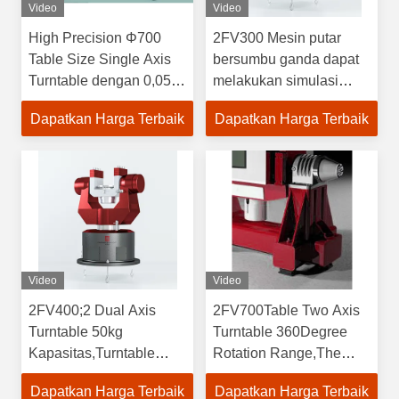
Video
Video
High Precision Φ700
2FV300 Mesin putar
Table Size Single Axis
bersumbu ganda dapat
Turntable dengan 0,05
melakukan simulasi
Face Runout dan 1 × 10
gerak, servo, getaran
Dapatkan Harga Terbaik
Dapatkan Harga Terbaik
-4 Speed Smoothness
sudut, dan pengujian
gerak dinamis simulasi
dalam dua arah rotasi di
ruang.
Video
Video
2FV400;2 Dual Axis
2FV700Table Two Axis
Turntable 50kg
Turntable 360Degree
Kapasitas,Turntable
Rotation Range,The
dual-axis dapat
dual-axis turntable dapat
Dapatkan Harga Terbaik
Dapatkan Harga Terbaik
melakukan simulasi
melakukan simulasi