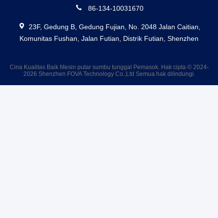
86-134-10031670
23F, Gedung B, Gedung Fujian, No. 2048 Jalan Caitian,
Komunitas Fushan, Jalan Futian, Distrik Futian, Shenzhen
Cina Kualitas Baik Mesin putar sumbu tunggal Pemasok. Hak cipta © 2024-
2026 Shenzhen FOVA Technology Co.,Ltd Semua hak dilindungi.