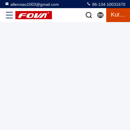
allenxiao1003@gmail.com
86-134-10031670
1FV600-W Papan putar sumbu tunggal dengan kotak suhu,
Kutipan
uji kecepatan presisi tinggi, digunakan untuk pengujian
perangkat navigasi inersia dan sistem navigasi inersia pada
Single Axis Turntable Dengan Kamar
2025-03-12
suhu tinggi dan rendah.
32 tampilan