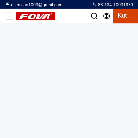
allenxiao1003@gmail.com
86-134-10031670
Kutipan
Vertikal RGB Strip Micro OLED Microdisplay dengan
Kecerahan Maksimum 3000 Cd/m2 dan Area Aktif 15,19mm
× 14,36mm
Micro OLED Microdisplay
2025-11-20