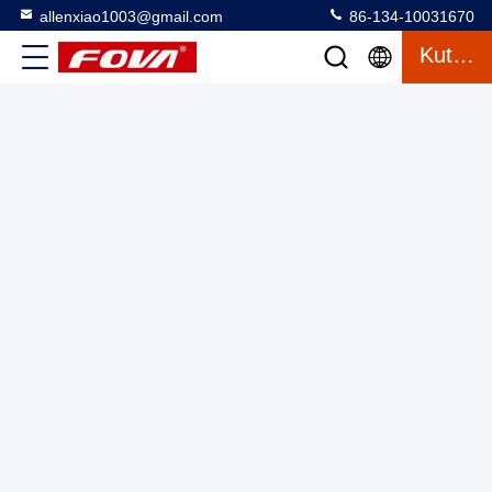
allenxiao1003@gmail.com
86-134-10031670
2FV400-W,Putar yang dikontrol suhu dua sumbu digunakan
Kutipan
untuk lingkungan uji suhu tinggi dan rendah, komponen
inersia, dan pengujian sistem navigasi inersia.Kisaran posisi
Dua sumbu turntable dengan ruang
2025-03-12
sudut 0-360
38 tampilan