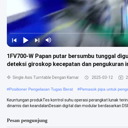
1FV700-W Papan putar bersumbu tunggal digun
deteksi giroskop kecepatan dan pengukuran i
Single Axis Turntable Dengan Kamar
2025-03-12
2
#
Positioner Pengelasan Tugas Berat
#
Pemasok pipa untuk peng
Keuntungan produkTes kontrol suhu operasi perangkat lunak terintegr
dinamis dan keandalanDesain digital dan modular berdasarkan DSP 
Pesan pengunjung