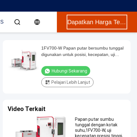
Dapatkan Harga Terbaik
US
1FV700-W Papan putar bersumbu tunggal
digunakan untuk posisi, kecepatan, uji
ayunan dan deteksi giroskop kecepatan
dan pengukuran inersia mereka.Resolusi
Hubungi Sekarang
kecepatan 0.0001
Pelajari Lebih Lanjut
Video Terkait
Papan putar sumbu
tunggal dengan kotak
suhu,1FV700-W, uji
kecepatan presisi tinggi,