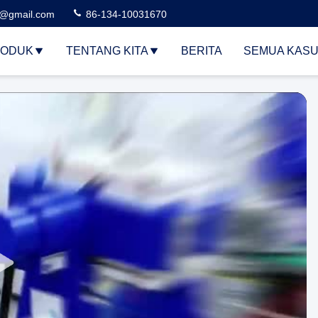
3@gmail.com
86-134-10031670
ODUK
TENTANG KITA
BERITA
SEMUA KAS