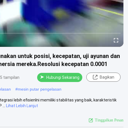
akan untuk posisi, kecepatan, uji ayunan dan
nersia mereka.Resolusi kecepatan 0.0001
Bagikan
5 tampilan
Hubungi Sekarang
elasan
#
mesin putar pengelasan
asi lebih efisienIni memiliki stabilitas yang baik, karakteristik
...
Lihat Lebih Lanjut
Tinggalkan Pesan