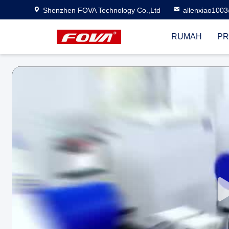
Shenzhen FOVA Technology Co.,Ltd
allenxiao100
RUMAH
PR