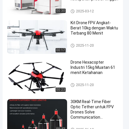
digunakan untuk
pengujian perangkat
Single Axis Turntable Dengan
00:30
2025-03-12
navigasi inersia dan
Kamar
sistem navigasi inersia
Kit Drone FPV Angkat-
pada suhu tinggi dan
Berat 10kg dengan Waktu
rendah.
Terbang 80 Menit
Perlengkapan Drone FPV
2025-11-20
00:17
Drone Hexacopter
Industri 15kg Muatan 61
menit Ketahanan
Perlengkapan Drone FPV
2025-11-20
00:23
30KM Real-Time Fiber
Optic Tether untuk FPV
Drones Solve
Communication
Jamming dalam Skenario
Militer/Industri
Perlengkapan Drone FPV