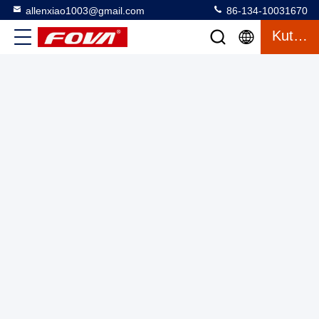
allenxiao1003@gmail.com
86-134-10031670
Kamar Rumah Tiga Poros Rotasi Tabel Simulator Turn Las
Kutipan
Positioner
Tiga sumbu turntable dengan ruang
2025-03-12
16 tampilan