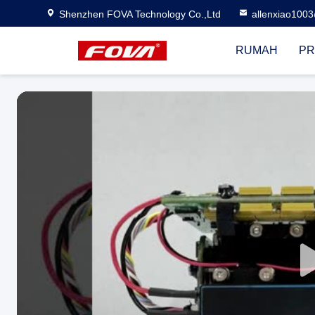
Shenzhen FOVA Technology Co.,Ltd
allenxiao100
RUMAH
PR