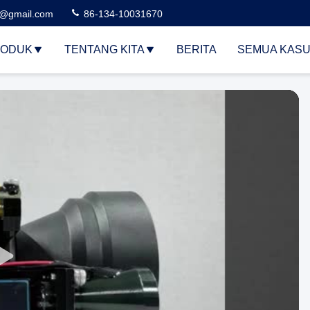
3@gmail.com
86-134-10031670
ODUK
TENTANG KITA
BERITA
SEMUA KAS