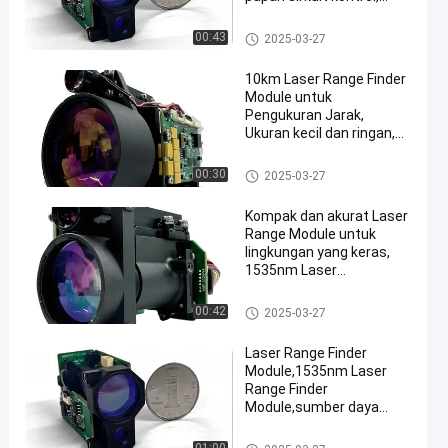
catu daya DC, sistem
optik
Laser Range Finder Module
00:43
2025-03-27
10km Laser Range Finder
Module untuk
Pengukuran Jarak,
Ukuran kecil dan ringan,
1535nm Laser Range
Finder Module
Laser Range Finder Module
00:30
2025-03-27
Kompak dan akurat Laser
Range Module untuk
lingkungan yang keras,
1535nm Laser
Rangefinder Module,
reflektansi difus ≥ 0.3,
Laser Range Finder Module
00:42
2025-03-27
kelembaban ≤ 80%,
kendaraan (target
Laser Range Finder
2,3m×2,3m) berkisar jarak
Module,1535nm Laser
≥6km.
Range Finder
Module,sumber daya
DC,range laser,divergensi
sinar,ukuran target:
Laser Range Finder Module