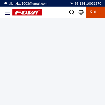
allenxiao1003@gmail.com
86-134-10031670
Kutipan
Modul pengukur jarak laser 12km, Teknologi Pengukuran
Jarak Laser Lanjutan untuk Aplikasi Industri, pengukur
jarak laser,pengukuran jarak laser,modul pengukur jarak
Laser Range Finder Module
2025-03-27
4 tampilan
laser