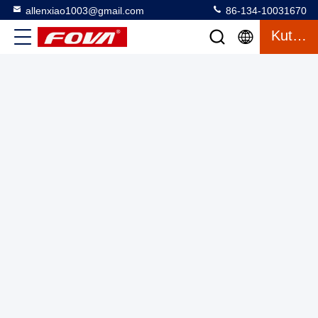
allenxiao1003@gmail.com
86-134-10031670
Kutipan
Modul Penunjuk Jarak Laser Berkualitas Tinggi, Kompak
Dan Portable Resolusi 0.1M Infrared Laser Pointer Distance
Sensor Dengan Frekuensi 1 Hz
Laser Range Finder Module
2025-03-13
3 tampilan