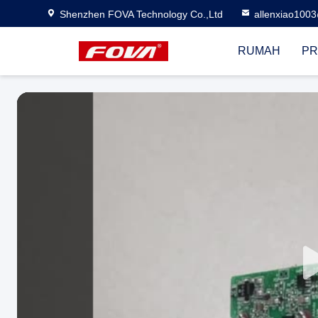
Shenzhen FOVA Technology Co.,Ltd
allenxiao100
RUMAH
PR