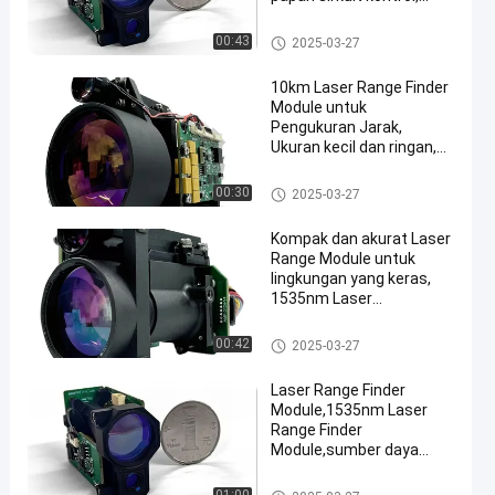
catu daya DC, sistem
optik
Laser Range Finder Module
00:43
2025-03-27
10km Laser Range Finder
Module untuk
Pengukuran Jarak,
Ukuran kecil dan ringan,
1535nm Laser Range
Finder Module
Laser Range Finder Module
00:30
2025-03-27
Kompak dan akurat Laser
Range Module untuk
lingkungan yang keras,
1535nm Laser
Rangefinder Module,
reflektansi difus ≥ 0.3,
Laser Range Finder Module
00:42
2025-03-27
kelembaban ≤ 80%,
kendaraan (target
Laser Range Finder
2,3m×2,3m) berkisar jarak
Module,1535nm Laser
≥6km.
Range Finder
Module,sumber daya
DC,range laser,divergensi
sinar,ukuran target:
Laser Range Finder Module