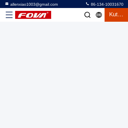
allenxiao1003@gmail.com
86-134-10031670
Kutipan
YZT-CJ-0410A,Keakuratan penentuan jarak:
±2m,RS232/RS422 Sensor jarak presisi tinggi untuk deteksi
jarak presisi ≤56g,Modul pengukur jarak laser 4km 4000m
Laser Range Finder Module
2025-03-13
3 tampilan
canggih dengan harga yang baik