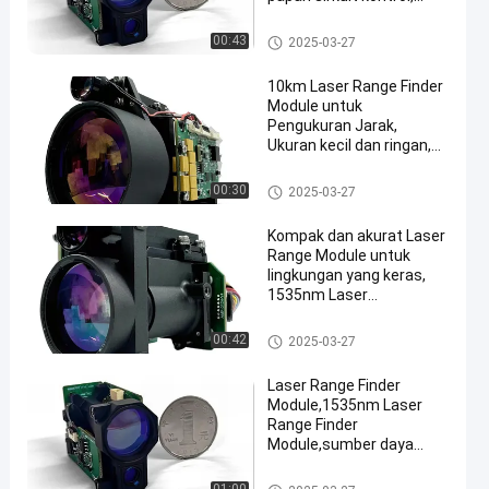
catu daya DC, sistem
optik
Laser Range Finder Module
00:43
2025-03-27
10km Laser Range Finder
Module untuk
Pengukuran Jarak,
Ukuran kecil dan ringan,
1535nm Laser Range
Finder Module
Laser Range Finder Module
00:30
2025-03-27
Kompak dan akurat Laser
Range Module untuk
lingkungan yang keras,
1535nm Laser
Rangefinder Module,
reflektansi difus ≥ 0.3,
Laser Range Finder Module
00:42
2025-03-27
kelembaban ≤ 80%,
kendaraan (target
Laser Range Finder
2,3m×2,3m) berkisar jarak
Module,1535nm Laser
≥6km.
Range Finder
Module,sumber daya
DC,range laser,divergensi
sinar,ukuran target:
Laser Range Finder Module