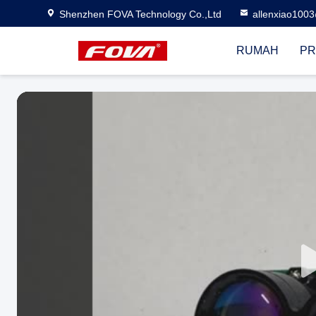
Shenzhen FOVA Technology Co.,Ltd
allenxiao100
RUMAH
PR