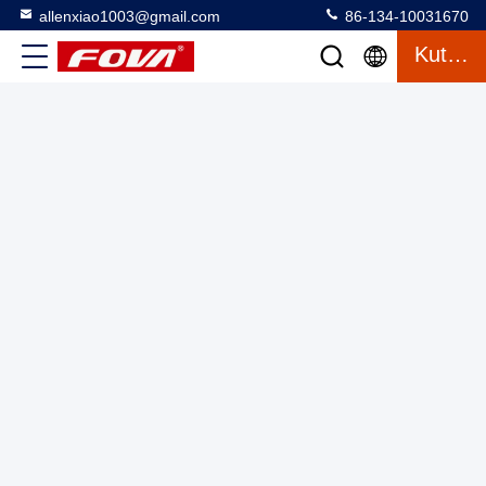
allenxiao1003@gmail.com
86-134-10031670
Kutipan
Laser rangefinder module,Stealthy No Red Flash 0.1m Digital
Laser Distance Meter Machine Dengan Range Pengukuran
20~5000M, Laser Rangefinder Module dari Pabrik Cina
Laser Range Finder Module
2025-03-13
2 tampilan