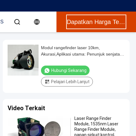
Dapatkan Harga Terbaik
US
Modul rangefinder laser 10km,
Akurasi,Aplikasi utama: Penunjuk senjata
genggam Teleskop multi-fungsi Penunjuk
piringan Penunjuk bom yang dibawa,
Hubungi Sekarang
Pencahayaan difus ≥0.3, kelembaban ≤
80%
Pelajari Lebih Lanjut
Video Terkait
Laser Range Finder
Module, 1535nm Laser
Range Finder Module,
papan sirkuit kontrol,