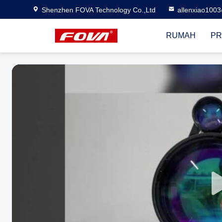
Shenzhen FOVA Technology Co.,Ltd
allenxiao100
RUMAH
PR