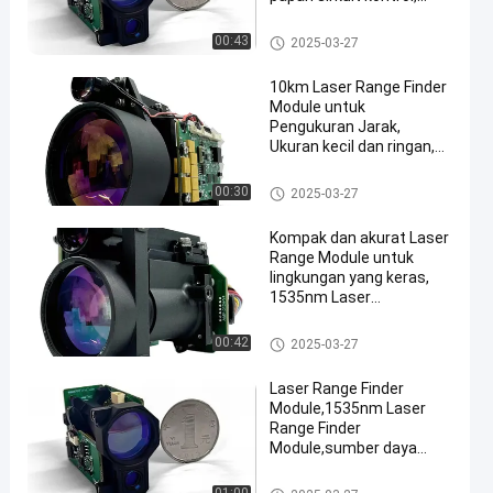
catu daya DC, sistem
optik
Laser Range Finder Module
00:43
2025-03-27
10km Laser Range Finder
Module untuk
Pengukuran Jarak,
Ukuran kecil dan ringan,
1535nm Laser Range
Finder Module
Laser Range Finder Module
00:30
2025-03-27
Kompak dan akurat Laser
Range Module untuk
lingkungan yang keras,
1535nm Laser
Rangefinder Module,
reflektansi difus ≥ 0.3,
Laser Range Finder Module
00:42
2025-03-27
kelembaban ≤ 80%,
kendaraan (target
Laser Range Finder
2,3m×2,3m) berkisar jarak
Module,1535nm Laser
≥6km.
Range Finder
Module,sumber daya
DC,range laser,divergensi
sinar,ukuran target:
Laser Range Finder Module