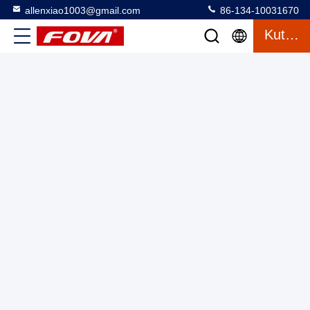
allenxiao1003@gmail.com
86-134-10031670
Kutipan
Modul rangefinder laser 12km,Long Range Infrared Laser
Pointer Module dengan akurasi tinggi dan konsumsi daya
rendah
Laser Range Finder Module
2025-03-13
7 tampilan