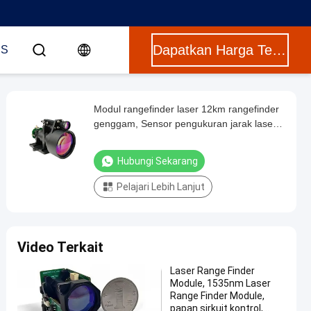
Dapatkan Harga Terbaik
US
Modul rangefinder laser 12km rangefinder
genggam, Sensor pengukuran jarak laser
presisi dengan <1 mrad Beam Divergence
Hubungi Sekarang
Pelajari Lebih Lanjut
Video Terkait
Laser Range Finder
Module, 1535nm Laser
Range Finder Module,
papan sirkuit kontrol,