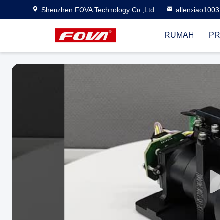
Shenzhen FOVA Technology Co.,Ltd
allenxiao100
RUMAH
PR