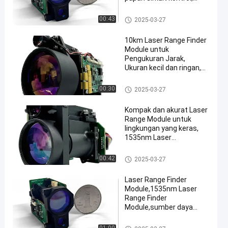
catu daya DC, sistem
optik
Laser Range Finder Module
00:43
2025-03-27
10km Laser Range Finder
Module untuk
Pengukuran Jarak,
Ukuran kecil dan ringan,
1535nm Laser Range
Finder Module
Laser Range Finder Module
00:30
2025-03-27
Kompak dan akurat Laser
Range Module untuk
lingkungan yang keras,
1535nm Laser
Rangefinder Module,
reflektansi difus ≥ 0.3,
Laser Range Finder Module
00:42
2025-03-27
kelembaban ≤ 80%,
kendaraan (target
Laser Range Finder
2,3m×2,3m) berkisar jarak
Module,1535nm Laser
≥6km.
Range Finder
Module,sumber daya
DC,range laser,divergensi
sinar,ukuran target:
Laser Range Finder Module