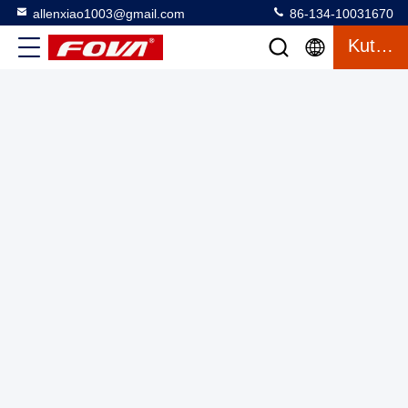
allenxiao1003@gmail.com
86-134-10031670
Kutipan
Stealth Laser Rangefinder untuk Surveying dengan Daya
Rendah dan Keamanan Mata, modul rangefinder laser 12km
Handheld rangefinder
Laser Range Finder Module
2025-03-13
3 tampilan