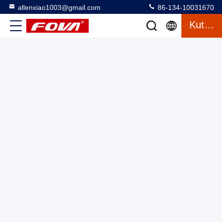
allenxiao1003@gmail.com
86-134-10031670
Kutipan
YZT-220 Photoelectric Pod 1080P 30x Kamera Cahaya
Terlihat 640×512 Cooled Infrared Thermal Imager Dan 6km
Laser Rangefinder Untuk Deteksi
Kapsul fotoelektrik
2025-03-12
11 tampilan