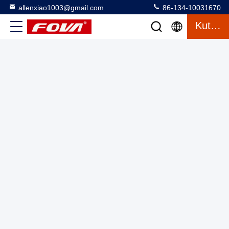
allenxiao1003@gmail.com
86-134-10031670
Low Consumption Infrared Thermal Imaging Module
Kutipan
Camera dengan Advanced Shutter Less Algorithm
Mini Modul Pencitraan Termal
2025-03-12
65 tampilan