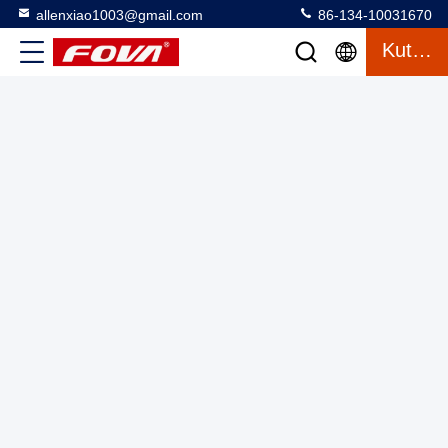
allenxiao1003@gmail.com
86-134-10031670
Detail yang jelas Infrared Thermal Imaging Module Camera
Kutipan
dengan konsumsi rendah dan Shutter Kurang Algoritma
Mini Modul Pencitraan Termal
2025-03-12
19 tampilan