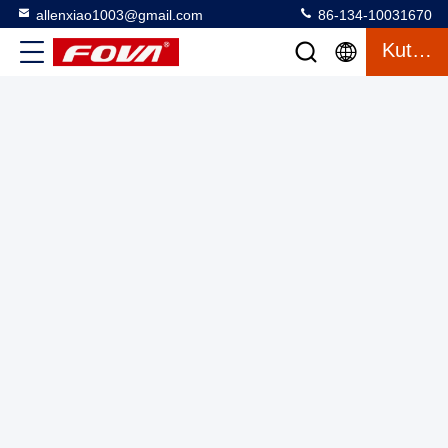
allenxiao1003@gmail.com
86-134-10031670
Single Axis Turntable Accurate Angular Rate and Φ700 Table
Kutipan
Size for Performance,The dual-axis turntable dapat
memberikan posisi sudut
Dua sumbu turntable dengan ruang
2025-03-13
19 tampilan