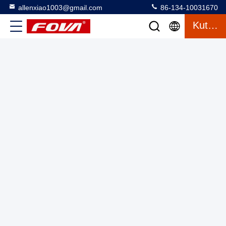
allenxiao1003@gmail.com
86-134-10031670
Kutipan
Turntable tiga sumbu dapat menghasilkan eksitasi gerak
seperti posisi sudut, kecepatan sudut dan akselerasi sudut
dalam tiga arah, dan uji gyroscope
Papan putar tiga sumbu
2025-03-13
32 tampilan