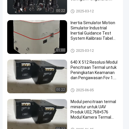
Jarak Panjang
Modul Pencitraan Termal
00:22
2025-03-12
Inertia Simulator Motion
Simulator Industrial
Inertial Guidance Test
System Kalibrasi Tabel
Kecepatan Sentrifugal
Modul Pencitraan Termal
01:00
2025-03-12
640 X 512 Resolusi Modul
Pencitraan Termal untuk
Peningkatan Keamanan
dan Pengawasan Fov 1.4°
X 1.1°- 5.5° X 4.4°
Modul Pencitraan Termal
00:22
2025-06-05
Modul pencitraan termal
miniatur untuk UAV
Produk U02,768×576
Modul Kamera Termal
Resolusi Tinggi dengan
Jenis Lensa Tetap dan
Modul Pencitraan Termal