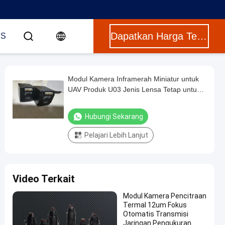
Dapatkan Harga Terbaik
US
Modul Kamera Inframerah Miniatur untuk
UAV Produk U03 Jenis Lensa Tetap untuk
Deteksi Serbaguna dan Komunikasi RS232
Hubungi Sekarang
Pelajari Lebih Lanjut
Video Terkait
Modul Kamera Pencitraan
Termal 12um Fokus
Otomatis Transmisi
Jaringan Pengukuran