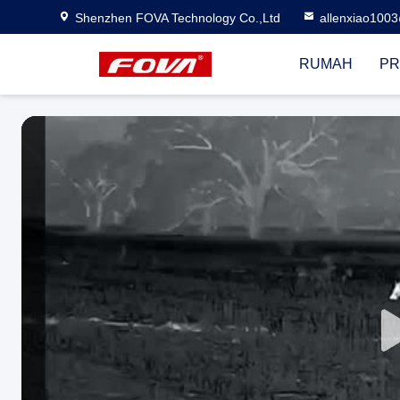
Shenzhen FOVA Technology Co.,Ltd
allenxiao100
RUMAH
PR