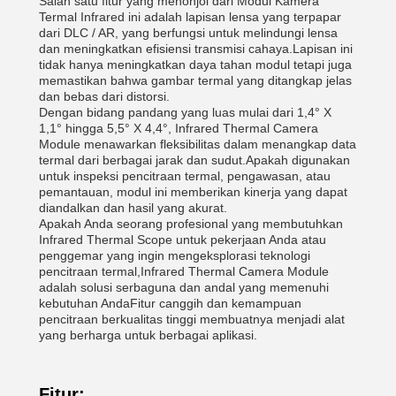
Salah satu fitur yang menonjol dari Modul Kamera
Termal Infrared ini adalah lapisan lensa yang terpapar
dari DLC / AR, yang berfungsi untuk melindungi lensa
dan meningkatkan efisiensi transmisi cahaya.Lapisan ini
tidak hanya meningkatkan daya tahan modul tetapi juga
memastikan bahwa gambar termal yang ditangkap jelas
dan bebas dari distorsi.
Dengan bidang pandang yang luas mulai dari 1,4° X
1,1° hingga 5,5° X 4,4°, Infrared Thermal Camera
Module menawarkan fleksibilitas dalam menangkap data
termal dari berbagai jarak dan sudut.Apakah digunakan
untuk inspeksi pencitraan termal, pengawasan, atau
pemantauan, modul ini memberikan kinerja yang dapat
diandalkan dan hasil yang akurat.
Apakah Anda seorang profesional yang membutuhkan
Infrared Thermal Scope untuk pekerjaan Anda atau
penggemar yang ingin mengeksplorasi teknologi
pencitraan termal,Infrared Thermal Camera Module
adalah solusi serbaguna dan andal yang memenuhi
kebutuhan AndaFitur canggih dan kemampuan
pencitraan berkualitas tinggi membuatnya menjadi alat
yang berharga untuk berbagai aplikasi.
Fitur: