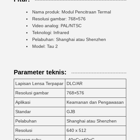
Nama produk: Modul Pencitraan Termal
Resolusi gambar: 768×576
Video analog: PAL/NTSC
Teknologi: Infrared
Pelabuhan: Shanghai atau Shenzhen
Model: Tau 2
Parameter teknis:
Lapisan Lensa Terpapar
DLC/AR
Resolusi gambar
768×576
Aplikasi
Keamanan dan Pengawasan
Standar
GJB
Pelabuhan
Shanghai atau Shenzhen
Resolusi
640 x 512
Kisaran suhu
-40oC~+60oC