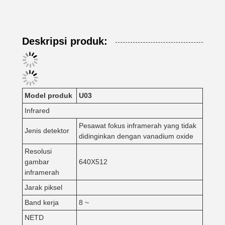
Deskripsi produk:
Model produk
U
03
Infrared
Pesawat fokus inframerah yang tidak
Jenis detektor
didinginkan dengan vanadium oxide
Resolusi
gambar
640X512
inframerah
Jarak piksel
Band kerja
8 ~
NETD