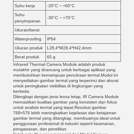
Suhu kerja
-20°C ~ +50°C
Suhu
-30°C ~ +70°C
penyimpanan
Ukuran/berat
Waterproofing
IP54
Ukuran produk
L28,4*W28,4*H42,4mm
Berat produk
65 g
Infrared Thermal Camera Module adalah produk
mutakhir yang dirancang untuk berbagai aplikasi yang
membutuhkan kemampuan pencitraan termal.Modul ini
menyediakan gambar termal yang terperinci dan akurat
untuk peningkatan visibilitas di lingkungan yang
berbeda.
Dilengkapi dengan jenis lensa tetap, IR Camera Module
memastikan kualitas gambar yang konsisten dan fokus
untuk analisis termal yang tepat.Resolusi gambar
768×576 lebih meningkatkan kejelasan dan ketajaman
gambar termal yang ditangkap, membuatnya ideal untuk
penggunaan profesional di industri seperti keamanan,
pengawasan, dan penelitian.