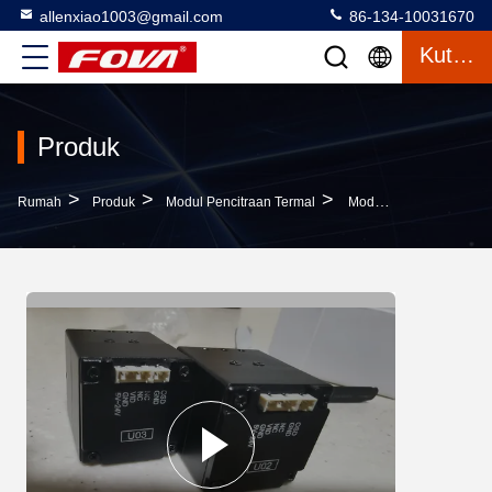
allenxiao1003@gmail.com
86-134-10031670
Kutipan
Produk
>
>
>
Rumah
Produk
Modul Pencitraan Termal
Modul Kamera Inframerah Miniatur Untuk UAV Produk U03 Jenis Lensa Tetap Untuk Deteksi Serbaguna Dan Komunikasi RS232