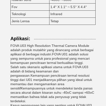
Fov
1.4° X 1.1° ~ 5.5° X 4.4°
Teknologi
Infrared
Jenis Lensa
Tetap
Aplikasi:
FOVA U03 High Resolution Thermal Camera Module
adalah produk mutakhir yang dirancang untuk berbagai
aplikasi di berbagai industri.FOVA U01 adalah solusi
yang sempurna untuk para profesional yang mencari
kemampuan pencitraan termal berkualitas tinggi.
Salah satu skenario aplikasi utama untuk FOVA U03
adalah di bidang keamanan dan
pengawasan.Kemampuan pencitraan termal resolusi
tinggi dari U01 menjadikannya pilihan yang ideal untuk
memantau dan mengamankan area
sensitifKemampuannya untuk mendeteksi tanda panas
secara akurat dalam kisaran suhu -40oC sampai +60oC
memastikan bahwa tidak ada penyusup yang tidak
terdeteksi.
Kasus penggunaan lain yang penting untuk FOVA U03