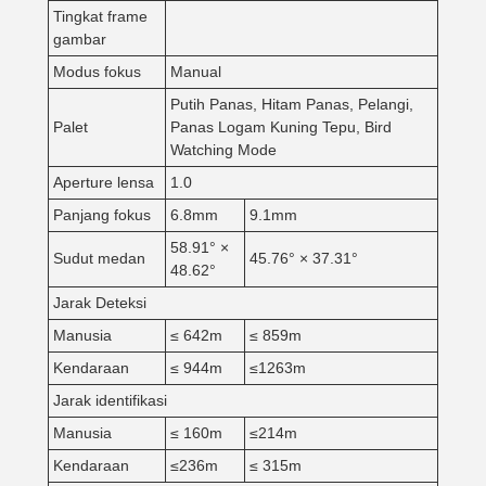
Tingkat frame
gambar
Modus fokus
Manual
Putih Panas, Hitam Panas, Pelangi,
Palet
Panas Logam Kuning Tepu, Bird
Watching Mode
Aperture lensa
1.0
Panjang fokus
6.8mm
9.1mm
58.91° ×
Sudut medan
45.76° × 37.31°
48.62°
Jarak Deteksi
Manusia
≤ 642m
≤ 859m
Kendaraan
≤ 944m
≤1263m
Jarak identifikasi
Manusia
≤ 160m
≤214m
Kendaraan
≤236m
≤ 315m