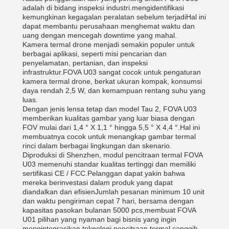
adalah di bidang inspeksi industri.mengidentifikasi
kemungkinan kegagalan peralatan sebelum terjadiHal ini
dapat membantu perusahaan menghemat waktu dan
uang dengan mencegah downtime yang mahal.
Kamera termal drone menjadi semakin populer untuk
berbagai aplikasi, seperti misi pencarian dan
penyelamatan, pertanian, dan inspeksi
infrastruktur.FOVA U03 sangat cocok untuk pengaturan
kamera termal drone, berkat ukuran kompak, konsumsi
daya rendah 2,5 W, dan kemampuan rentang suhu yang
luas.
Dengan jenis lensa tetap dan model Tau 2, FOVA U03
memberikan kualitas gambar yang luar biasa dengan
FOV mulai dari 1,4 ° X 1,1 ° hingga 5,5 ° X 4,4 °.Hal ini
membuatnya cocok untuk menangkap gambar termal
rinci dalam berbagai lingkungan dan skenario.
Diproduksi di Shenzhen, modul pencitraan termal FOVA
U03 memenuhi standar kualitas tertinggi dan memiliki
sertifikasi CE / FCC.Pelanggan dapat yakin bahwa
mereka berinvestasi dalam produk yang dapat
diandalkan dan efisienJumlah pesanan minimum 10 unit
dan waktu pengiriman cepat 7 hari, bersama dengan
kapasitas pasokan bulanan 5000 pcs,membuat FOVA
U01 pilihan yang nyaman bagi bisnis yang ingin
mengintegrasikan teknologi pencitraan termal canggih