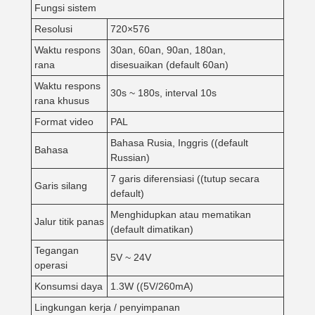
Fungsi sistem
Resolusi
720×576
Waktu respons
30an, 60an, 90an, 180an,
rana
disesuaikan (default 60an)
Waktu respons
30s ~ 180s, interval 10s
rana khusus
Format video
PAL
Bahasa Rusia, Inggris ((default
Bahasa
Russian)
7 garis diferensiasi ((tutup secara
Garis silang
default)
Menghidupkan atau mematikan
Jalur titik panas
(default dimatikan)
Tegangan
5V ~ 24V
operasi
Konsumsi daya
1.3W ((5V/260mA)
Lingkungan kerja / penyimpanan