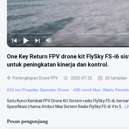
One Key Return FPV drone kit FlySky FS-i6 si
untuk peningkatan kinerja dan kontrol.
Perlengkapan Drone FPV
2025-07-25
20 tampilan
#
15 inci Propeller Diameter Drone
#
30 menit Max. Waktu Pener
Satu Kunci Kembali FPV Drone Kit Sistem radio FlySky FS-i6, bersa
Spesifikasi Utama Atribut Nilai Sistem Radio FlySky FS-i6 Vtx 5...
Li
Pesan pengunjung