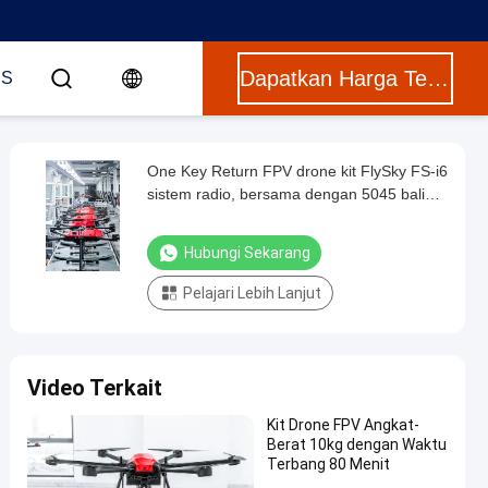
Dapatkan Harga Terbaik
US
One Key Return FPV drone kit FlySky FS-i6
sistem radio, bersama dengan 5045 baling-
baling untuk peningkatan kinerja dan
kontrol.
Hubungi Sekarang
Pelajari Lebih Lanjut
Video Terkait
Kit Drone FPV Angkat-
Berat 10kg dengan Waktu
Terbang 80 Menit