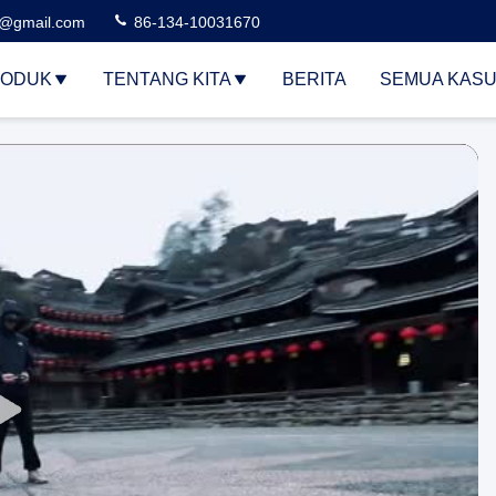
3@gmail.com
86-134-10031670
ODUK
TENTANG KITA
BERITA
SEMUA KAS