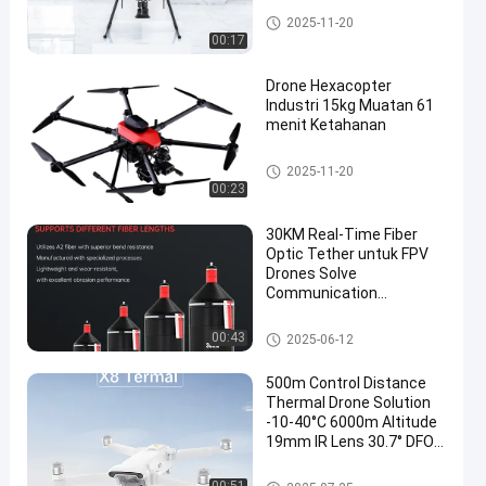
Perlengkapan Drone FPV
2025-11-20
00:17
Drone Hexacopter
Industri 15kg Muatan 61
menit Ketahanan
Perlengkapan Drone FPV
2025-11-20
00:23
30KM Real-Time Fiber
Optic Tether untuk FPV
Drones Solve
Communication
Jamming dalam Skenario
Militer/Industri
Perlengkapan Drone FPV
00:43
2025-06-12
500m Control Distance
Thermal Drone Solution
-10-40°C 6000m Altitude
19mm IR Lens 30.7° DFOV
Penting untuk Misi SAR
5m-∞ Fokus
Perlengkapan Drone FPV