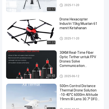
Perlengkapan Drone FPV
2025-11-20
00:17
Drone Hexacopter
Industri 15kg Muatan 61
menit Ketahanan
Perlengkapan Drone FPV
2025-11-20
00:23
30KM Real-Time Fiber
Optic Tether untuk FPV
Drones Solve
Communication
Jamming dalam Skenario
Militer/Industri
Perlengkapan Drone FPV
00:43
2025-06-12
500m Control Distance
Thermal Drone Solution
-10-40°C 6000m Altitude
19mm IR Lens 30.7° DFOV
Penting untuk Misi SAR
5m-∞ Fokus
Perlengkapan Drone FPV