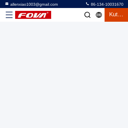
allenxiao1003@gmail.com
86-134-10031670
Kutipan
SKYLLE II Hexacopter Drone: 15kg Muatan, 61min
Ketahanan, Kerangka Serat Karbon
Perlengkapan Drone FPV
2025-08-04
3 tampilan