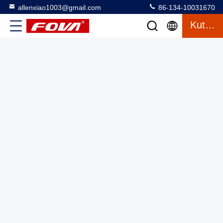
allenxiao1003@gmail.com
86-134-10031670
Kutipan
2FV400;2 Dual Axis Turntable 50kg Kapasitas,Turntable
dual-axis dapat melakukan simulasi gerak, servo, getaran
sudut, dan pengujian gerak dinamis simulasi dalam dua arah
Putar dua sumbu
2025-03-12
18 tampilan
rotasi di ruang angkasa.