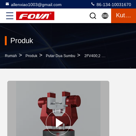
allenxiao1003@gmail.com
86-134-10031670
Kutipan
Produk
>
>
>
Rumah
Produk
Putar Dua Sumbu
2FV400;2 Dual Axis Turntable 50kg Kapasitas,Turntable Dual-Axis Dapat Melakukan Simulasi Gerak, Servo, Getaran Sudut, Dan Pengujian Gerak Dinamis Simulasi Dalam Dua Arah Rotasi Di Ruang Angkasa.