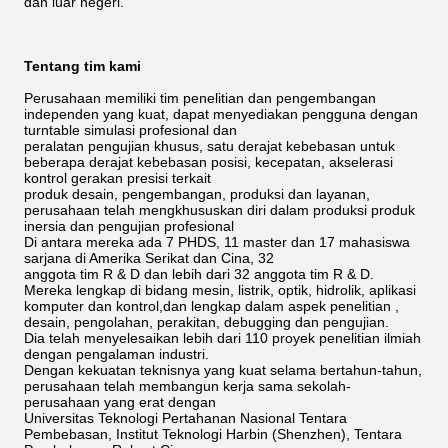
dan luar negeri.
Tentang tim kami
Perusahaan memiliki tim penelitian dan pengembangan
independen yang kuat, dapat menyediakan pengguna dengan
turntable simulasi profesional dan
peralatan pengujian khusus, satu derajat kebebasan untuk
beberapa derajat kebebasan posisi, kecepatan, akselerasi
kontrol gerakan presisi terkait
produk desain, pengembangan, produksi dan layanan,
perusahaan telah mengkhususkan diri dalam produksi produk
inersia dan pengujian profesional
Di antara mereka ada 7 PHDS, 11 master dan 17 mahasiswa
sarjana di Amerika Serikat dan Cina, 32
anggota tim R & D dan lebih dari 32 anggota tim R & D.
Mereka lengkap di bidang mesin, listrik, optik, hidrolik, aplikasi
komputer dan kontrol,dan lengkap dalam aspek penelitian ,
desain, pengolahan, perakitan, debugging dan pengujian.
Dia telah menyelesaikan lebih dari 110 proyek penelitian ilmiah
dengan pengalaman industri.
Dengan kekuatan teknisnya yang kuat selama bertahun-tahun,
perusahaan telah membangun kerja sama sekolah-
perusahaan yang erat dengan
Universitas Teknologi Pertahanan Nasional Tentara
Pembebasan, Institut Teknologi Harbin (Shenzhen), Tentara