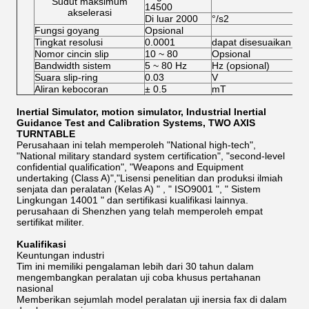
Sudut maksimum
14500
akselerasi
Di luar 2000
°/s2
Fungsi goyang
Opsional
Tingkat resolusi
0.0001
dapat disesuaikan
Nomor cincin slip
10 ~ 80
Opsional
Bandwidth sistem
5 ~ 80 Hz
Hz (opsional)
Suara slip-ring
0.03
V
Aliran kebocoran
± 0.5
mT
Inertial Simulator, motion simulator, Industrial Inertial
Guidance Test and Calibration Systems, TWO AXIS
TURNTABLE
Perusahaan ini telah memperoleh "National high-tech",
"National military standard system certification", "second-level
confidential qualification", "Weapons and Equipment
undertaking (Class A)","Lisensi penelitian dan produksi ilmiah
senjata dan peralatan (Kelas A) " , " ISO9001 ", " Sistem
Lingkungan 14001 " dan sertifikasi kualifikasi lainnya.
perusahaan di Shenzhen yang telah memperoleh empat
sertifikat militer.
Kualifikasi
Keuntungan industri
Tim ini memiliki pengalaman lebih dari 30 tahun dalam
mengembangkan peralatan uji coba khusus pertahanan
nasional
Memberikan sejumlah model peralatan uji inersia fax di dalam