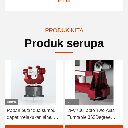
PRODUK KITA
Produk serupa
Video
Video
Papan putar dua sumbu
2FV700Table Two Axis
dapat melakukan simulasi
Turntable 360Degree
gerak, servo, getaran
Rotation Range,The dual-