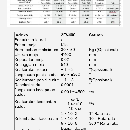
Indeks
2
FV
4
00
Satuan
Bentuk struktural
/
Bahan meja
Kilo
Berat beban maksimum
30 ~ 50
Kg ((Opssional)
Ukuran meja
Φ400
mm
Kepadatan meja
0.02
mm
Ketinggian meja
540
mm
Keakuratan rotasi
± 1 ~ 3
′′(Opssional)
±0〜 ±360
Jangkauan posisi sudut
°
Keakuratan posisi sudut
± 1 ~ 3
′′(Opssional)
Resolusi sudut
0.0001
°
Jangkauan kecepatan
0.001〜4500
°/s
sudut
ω<1
Keakuratan kecepatan
1<ω<10
°/s
sudut
10 < ω
1 × 10 -3
1° Rata-rata
Kelembaban kecepatan
1 × 10 -4
10 ° Rata-rata
5 × 10 -5
360 ° Rata-rata
Bagian dalam