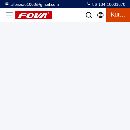
allenxiao1003@gmail.com
86-134-10031670
1FV600-W Papan putar bersumbu tunggal digunakan untuk
Kutipan
posisi, kecepatan, uji dan deteksi ayunan,0.001〜3000
Jangkauan kecepatan sudut dari giroskop kecepatan dan
Single Axis Turntable Dengan Kamar
2025-03-12
pengukuran inersia mereka.
8 tampilan