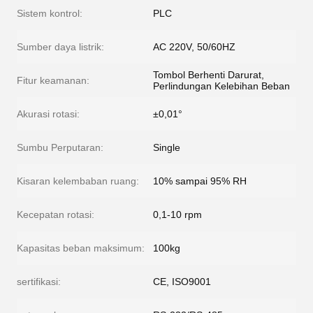
Sistem kontrol:
PLC
Sumber daya listrik:
AC 220V, 50/60HZ
Tombol Berhenti Darurat,
Fitur keamanan:
Perlindungan Kelebihan Beban
Akurasi rotasi:
±0,01°
Sumbu Perputaran:
Single
Kisaran kelembaban ruang:
10% sampai 95% RH
Kecepatan rotasi:
0,1-10 rpm
Kapasitas beban maksimum:
100kg
sertifikasi:
CE, ISO9001