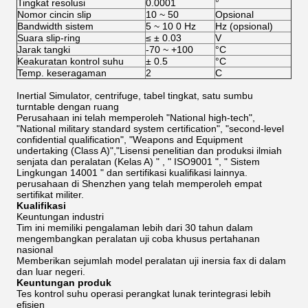
Tingkat resolusi
0.0001
°
Nomor cincin slip
10 ~ 50
Opsional
Bandwidth sistem
5 ~ 10 0 Hz
Hz (opsional)
Suara slip-ring
≤ ± 0.03
V
Jarak tangki
-70 ~ +100
°C
Keakuratan kontrol suhu
± 0.5
°C
Temp. keseragaman
2
C
Inertial Simulator, centrifuge, tabel tingkat, satu sumbu
turntable dengan ruang
Perusahaan ini telah memperoleh "National high-tech",
"National military standard system certification", "second-level
confidential qualification", "Weapons and Equipment
undertaking (Class A)","Lisensi penelitian dan produksi ilmiah
senjata dan peralatan (Kelas A) " , " ISO9001 ", " Sistem
Lingkungan 14001 " dan sertifikasi kualifikasi lainnya.
perusahaan di Shenzhen yang telah memperoleh empat
sertifikat militer.
Kualifikasi
Keuntungan industri
Tim ini memiliki pengalaman lebih dari 30 tahun dalam
mengembangkan peralatan uji coba khusus pertahanan
nasional
Memberikan sejumlah model peralatan uji inersia fax di dalam
dan luar negeri.
Keuntungan produk
Tes kontrol suhu operasi perangkat lunak terintegrasi lebih
efisien