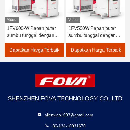
Video
Video
1FV600-W Papan putar
1FV500W Papan putar
sumbu tunggal dengan
sumbu tunggal dengan
kotak suhu, uji kecepatan
kotak suhu, uji kecepatan
presisi tinggi, digunakan
presisi tinggi, digunakan
Dapatkan Harga Terbaik
Dapatkan Harga Terbaik
untuk pengujian
untuk pengujian
perangkat navigasi inersia
perangkat navigasi inersia
dan sistem navigasi
dan sistem navigasi
inersia pada suhu tinggi
inersia pada suhu tinggi
dan rendah.
dan rendah.
SHENZHEN FOVA TECHNOLOGY CO.,LTD
allenxiao1003@gmail.com
86-134-10031670