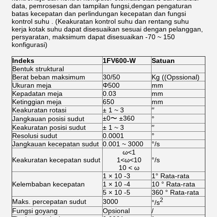
data, pemrosesan dan tampilan fungsi,dengan pengaturan
batas kecepatan dan perlindungan kecepatan dan fungsi
kontrol suhu . (Keakuratan kontrol suhu dan rentang suhu
kerja kotak suhu dapat disesuaikan sesuai dengan pelanggan,
persyaratan, maksimum dapat disesuaikan -70 ~ 150
konfigurasi)
Indeks
1
FV
6
00-W
Satuan
Bentuk struktural
Berat beban maksimum
30/50
Kg ((Opssional)
Ukuran meja
Φ500
mm
Kepadatan meja
0.03
mm
Ketinggian meja
650
mm
Keakuratan rotasi
± 1 ~ 3
′′
±0〜 ±360
Jangkauan posisi sudut
°
Keakuratan posisi sudut
± 1 ~ 3
′′
Resolusi sudut
0.0001
°
Jangkauan kecepatan sudut
0.001 ~ 3000
°/s
ω<1
Keakuratan kecepatan sudut
1<ω<10
°/s
10 < ω
1 × 10 -3
1° Rata-rata
Kelembaban kecepatan
1 × 10 -4
10 ° Rata-rata
5 × 10 -5
360 ° Rata-rata
2
Maks. percepatan sudut
3000
°/s
Fungsi goyang
Opsional
/