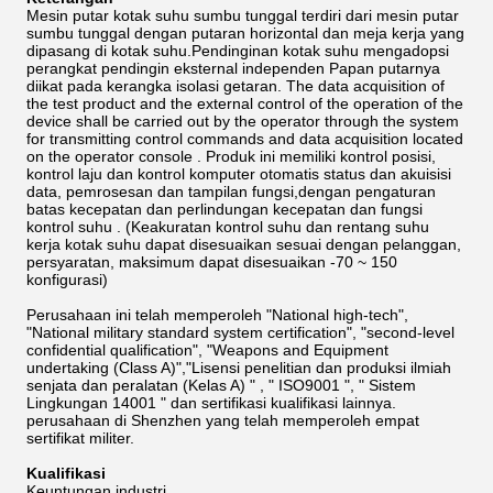
Mesin putar kotak suhu sumbu tunggal terdiri dari mesin putar
sumbu tunggal dengan putaran horizontal dan meja kerja yang
dipasang di kotak suhu.Pendinginan kotak suhu mengadopsi
perangkat pendingin eksternal independen Papan putarnya
diikat pada kerangka isolasi getaran. The data acquisition of
the test product and the external control of the operation of the
device shall be carried out by the operator through the system
for transmitting control commands and data acquisition located
on the operator console . Produk ini memiliki kontrol posisi,
kontrol laju dan kontrol komputer otomatis status dan akuisisi
data, pemrosesan dan tampilan fungsi,dengan pengaturan
batas kecepatan dan perlindungan kecepatan dan fungsi
kontrol suhu . (Keakuratan kontrol suhu dan rentang suhu
kerja kotak suhu dapat disesuaikan sesuai dengan pelanggan,
persyaratan, maksimum dapat disesuaikan -70 ~ 150
konfigurasi)
Perusahaan ini telah memperoleh "National high-tech",
"National military standard system certification", "second-level
confidential qualification", "Weapons and Equipment
undertaking (Class A)","Lisensi penelitian dan produksi ilmiah
senjata dan peralatan (Kelas A) " , " ISO9001 ", " Sistem
Lingkungan 14001 " dan sertifikasi kualifikasi lainnya.
perusahaan di Shenzhen yang telah memperoleh empat
sertifikat militer.
Kualifikasi
Keuntungan industri