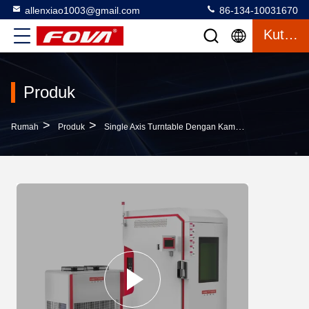
allenxiao1003@gmail.com
86-134-10031670
Kutipan
Produk
>
>
>
Rumah
Produk
Single Axis Turntable Dengan Kamar
1FV600-W P