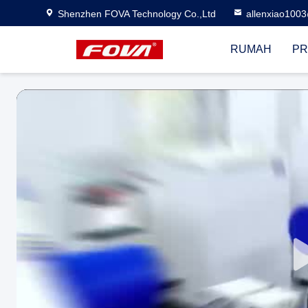
Shenzhen FOVA Technology Co.,Ltd
allenxiao100
RUMAH
PR