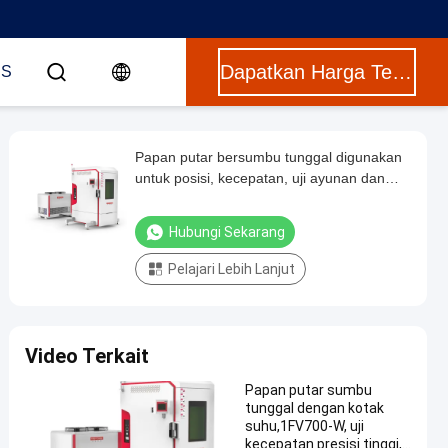
Dapatkan Harga Terbaik
US
Papan putar bersumbu tunggal digunakan
untuk posisi, kecepatan, uji ayunan dan
deteksi giroskop kecepatan dan
pengukuran inersia mereka.Resolusi sudut
Hubungi Sekarang
0.0001
Pelajari Lebih Lanjut
Video Terkait
Papan putar sumbu
tunggal dengan kotak
suhu,1FV700-W, uji
kecepatan presisi tinggi,