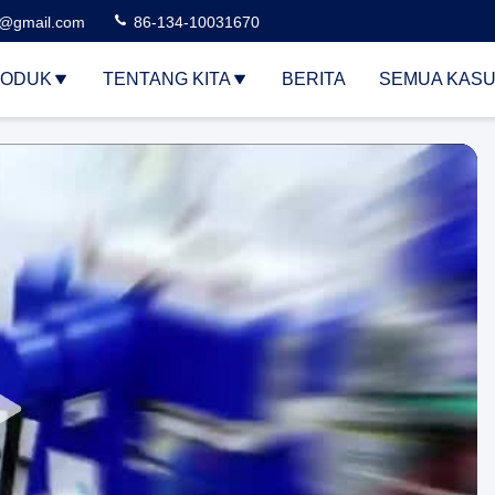
3@gmail.com
86-134-10031670
ODUK
TENTANG KITA
BERITA
SEMUA KAS