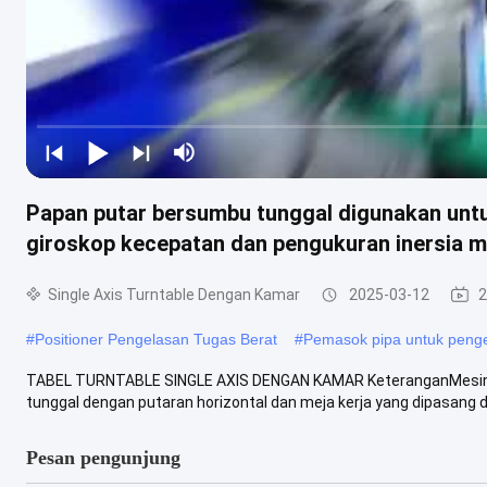
Papan putar bersumbu tunggal digunakan untuk
giroskop kecepatan dan pengukuran inersia m
Single Axis Turntable Dengan Kamar
2025-03-12
2
#
Positioner Pengelasan Tugas Berat
#
Pemasok pipa untuk peng
TABEL TURNTABLE SINGLE AXIS DENGAN KAMAR KeteranganMesin pu
tunggal dengan putaran horizontal dan meja kerja yang dipasang di
Pesan pengunjung