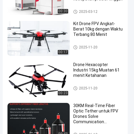
digunakan untuk
pengujian perangkat
Single Axis Turntable Dengan
00:30
2025-03-12
navigasi inersia dan
Kamar
sistem navigasi inersia
Kit Drone FPV Angkat-
pada suhu tinggi dan
Berat 10kg dengan Waktu
rendah.
Terbang 80 Menit
Perlengkapan Drone FPV
2025-11-20
00:17
Drone Hexacopter
Industri 15kg Muatan 61
menit Ketahanan
Perlengkapan Drone FPV
2025-11-20
00:23
30KM Real-Time Fiber
Optic Tether untuk FPV
Drones Solve
Communication
Jamming dalam Skenario
Militer/Industri
Perlengkapan Drone FPV