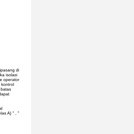
ipasang di
a isolasi
he operator
 kontrol
 batas
dapat
al
as A) " , "