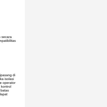
h secara
patibilitas
ipasang di
a isolasi
he operator
 kontrol
 batas
dapat