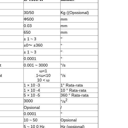
30/50
Kg ((Opssional)
Φ500
mm
0.03
mm
650
mm
± 1 ~ 3
′′
±0〜 ±360
°
± 1 ~ 3
′′
0.0001
°
t
0.001 ~ 3000
°/s
ω<1
t
1<ω<10
°/s
10 < ω
1 × 10 -3
1° Rata-rata
1 × 10 -4
10 ° Rata-rata
5 × 10 -5
360 ° Rata-rata
2
3000
°/s
Opsional
/
0.0001
°
10 ~ 50
Opsional
5 ~ 10 0 Hz
Hz (opsional)