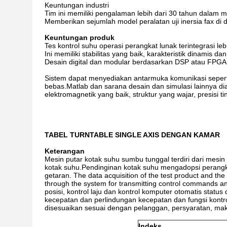
Keuntungan industri
Tim ini memiliki pengalaman lebih dari 30 tahun dalam
Memberikan sejumlah model peralatan uji inersia fax di 
Keuntungan produk
Tes kontrol suhu operasi perangkat lunak terintegrasi lebi
Ini memiliki stabilitas yang baik, karakteristik dinamis d
Desain digital dan modular berdasarkan DSP atau FPGA
Sistem dapat menyediakan antarmuka komunikasi seperti p
bebas.Matlab dan sarana desain dan simulasi lainnya diado
elektromagnetik yang baik, struktur yang wajar, presisi ting
TABEL TURNTABLE SINGLE AXIS DENGAN KAMAR
Keterangan
Mesin putar kotak suhu sumbu tunggal terdiri dari mesi
kotak suhu.Pendinginan kotak suhu mengadopsi perangka
getaran. The data acquisition of the test product and the 
through the system for transmitting control commands and
posisi, kontrol laju dan kontrol komputer otomatis stat
kecepatan dan perlindungan kecepatan dan fungsi kontro
disesuaikan sesuai dengan pelanggan, persyaratan, mak
Indeks