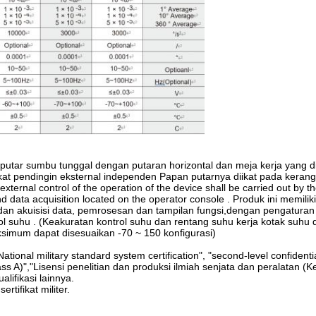
n putar sumbu tunggal dengan putaran horizontal dan meja kerja yang d
t pendingin eksternal independen Papan putarnya diikat pada kerangk
external control of the operation of the device shall be carried out by t
 data acquisition located on the operator console . Produk ini memiliki
us dan akuisisi data, pemrosesan dan tampilan fungsi,dengan pengaturan
l suhu . (Keakuratan kontrol suhu dan rentang suhu kerja kotak suhu 
simum dapat disesuaikan -70 ~ 150 konfigurasi)
tional military standard system certification", "second-level confidenti
 A)","Lisensi penelitian dan produksi ilmiah senjata dan peralatan (Kel
lifikasi lainnya.
tifikat militer.