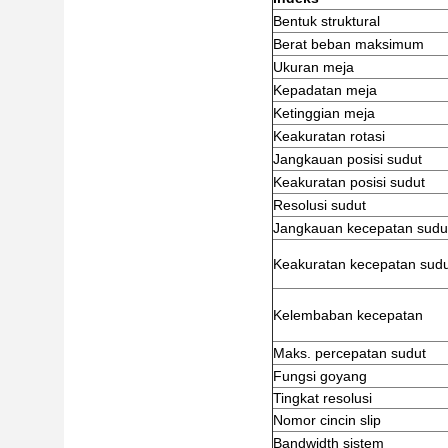
Bentuk struktural
Berat beban maksimum
Ukuran meja
Kepadatan meja
Ketinggian meja
Keakuratan rotasi
Jangkauan posisi sudut
Keakuratan posisi sudut
Resolusi sudut
Jangkauan kecepatan sudu
Keakuratan kecepatan sudu
Kelembaban kecepatan
Maks. percepatan sudut
Fungsi goyang
Tingkat resolusi
Nomor cincin slip
Bandwidth sistem