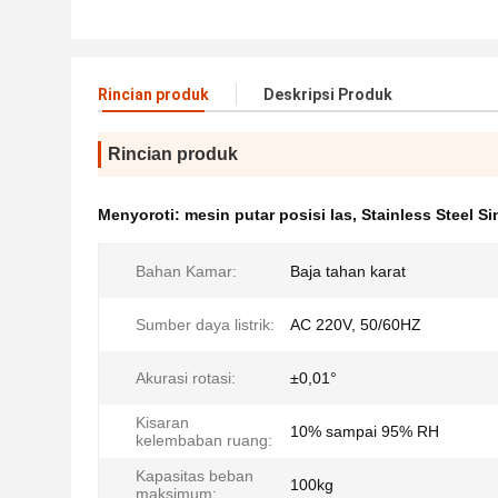
Rincian produk
Deskripsi Produk
Rincian produk
Menyoroti:
mesin putar posisi las
,
Stainless Steel S
Bahan Kamar:
Baja tahan karat
Sumber daya listrik:
AC 220V, 50/60HZ
Akurasi rotasi:
±0,01°
Kisaran
10% sampai 95% RH
kelembaban ruang:
Kapasitas beban
100kg
maksimum: