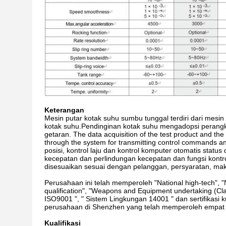
Keterangan
Mesin putar kotak suhu sumbu tunggal terdiri dari mesi
kotak suhu.Pendinginan kotak suhu mengadopsi perangka
getaran. The data acquisition of the test product and the 
through the system for transmitting control commands and
posisi, kontrol laju dan kontrol komputer otomatis stat
kecepatan dan perlindungan kecepatan dan fungsi kontro
disesuaikan sesuai dengan pelanggan, persyaratan, mak
Perusahaan ini telah memperoleh "National high-tech", "Na
qualification", "Weapons and Equipment undertaking (Class
ISO9001 ", " Sistem Lingkungan 14001 " dan sertifikasi kua
perusahaan di Shenzhen yang telah memperoleh empat ser
Kualifikasi