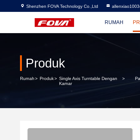
Shenzhen FOVA Technology Co.,Ltd
allenxiao100
RUMAH
PR
Produk
Rumah
>
Produk
>
Single Axis Turntable Dengan
>
Pa
Kamar