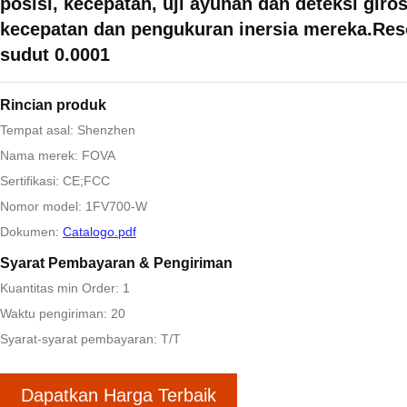
posisi, kecepatan, uji ayunan dan deteksi giro
kecepatan dan pengukuran inersia mereka.Res
sudut 0.0001
Rincian produk
Tempat asal: Shenzhen
Nama merek: FOVA
Sertifikasi: CE;FCC
Nomor model: 1FV700-W
Dokumen:
Catalogo.pdf
Syarat Pembayaran & Pengiriman
Kuantitas min Order: 1
Waktu pengiriman: 20
Syarat-syarat pembayaran: T/T
Dapatkan Harga Terbaik