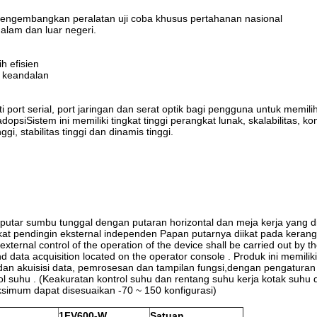
 mengembangkan peralatan uji coba khusus pertahanan nasional
dalam dan luar negeri.
h efisien
an keandalan
ort serial, port jaringan dan serat optik bagi pengguna untuk memili
psiSistem ini memiliki tingkat tinggi perangkat lunak, skalabilitas, kom
gi, stabilitas tinggi dan dinamis tinggi.
n putar sumbu tunggal dengan putaran horizontal dan meja kerja yang d
t pendingin eksternal independen Papan putarnya diikat pada kerangk
external control of the operation of the device shall be carried out by t
 data acquisition located on the operator console . Produk ini memiliki
us dan akuisisi data, pemrosesan dan tampilan fungsi,dengan pengaturan
l suhu . (Keakuratan kontrol suhu dan rentang suhu kerja kotak suhu 
simum dapat disesuaikan -70 ~ 150 konfigurasi)
1
FV
6
00-W
Satuan