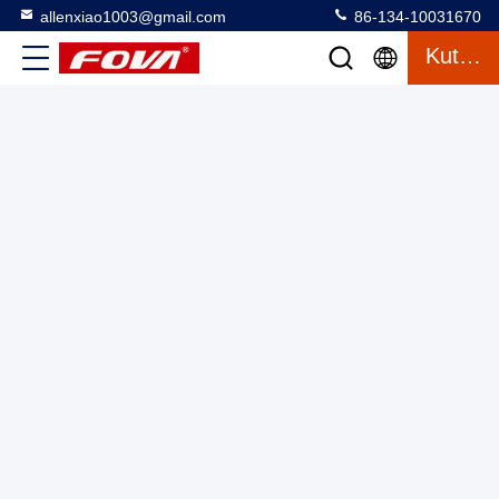
allenxiao1003@gmail.com
86-134-10031670
Kutipan
Tiga sumbu Kontrol Suhu Turntable Turntable Untuk
Pengelasan, The three-axis turntable digunakan untuk
menguji gyroscope, unit pengukuran inersia dan
Papan putar tiga sumbu
2025-03-12
62 tampilan
akselerometer dan mensimulasikan uji lingkungan