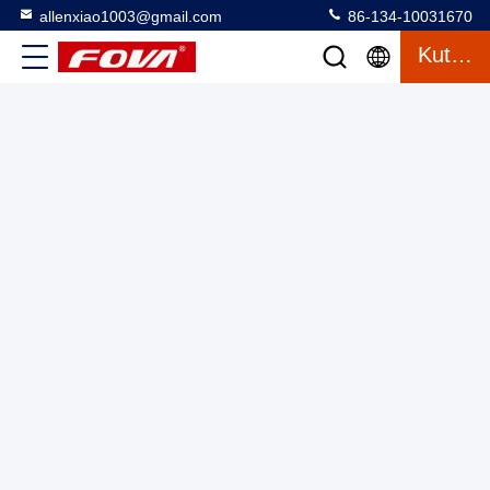
allenxiao1003@gmail.com
86-134-10031670
Kutipan
Kecerahan maksimum, 1500 cd/m2,1024×768 Micro OLED
Display 0,39 Inch Vertical RGB Strip Microdisplay untuk VR
AR Drones
Micro OLED Microdisplay
2025-03-12
17 tampilan