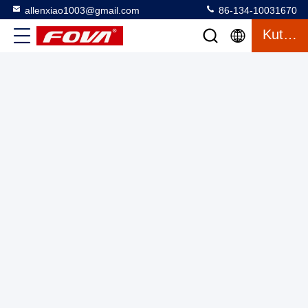
allenxiao1003@gmail.com
86-134-10031670
Kutipan
MIPI Interface Micro OLED Microdisplay dengan Scalene
Hexagon Color Pixel Arrangement dan Resolusi 1920×1080
Micro OLED Microdisplay
2025-11-20