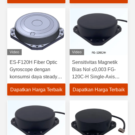
≤0.001
Video
Video
ES-F120H Fiber Optic
Sensitivitas Magnetik
Gyroscope dengan
Bias Nol ≤0,003 FG-
konsumsi daya steady-
120C-H Single-Axis
state pada suhu kamar
Fiber Optic Gyroscope
Dapatkan Harga Terbaik
Dapatkan Harga Terbaik
≤2,5 dan stabilitas bias
Dengan Stabilitas Bias
≤0.001
0.0015