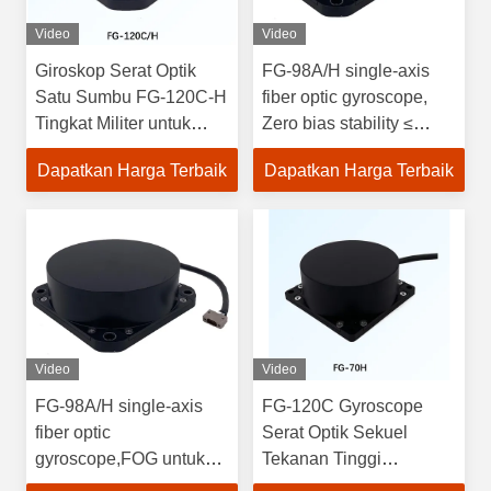
Video
Video
Giroskop Serat Optik
FG-98A/H single-axis
Satu Sumbu FG-120C-H
fiber optic gyroscope,
Tingkat Militer untuk
Zero bias stability ≤
Aplikasi Militer ≤10
0.005/0.003°/h; Dimensi
Dapatkan Harga Terbaik
Dapatkan Harga Terbaik
Asimetri Faktor Skala
(mm): 98x98x33.5; Berat
120×120×36mm
(g): 520+20g
Video
Video
FG-98A/H single-axis
FG-120C Gyroscope
fiber optic
Serat Optik Sekuel
gyroscope,FOG untuk
Tekanan Tinggi
Inertial Navigation
Stabilitas Bias Nol dan