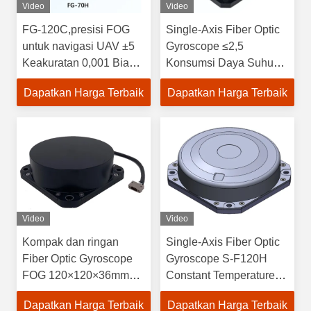
Video
Video
FG-120C,presisi FOG
Single-Axis Fiber Optic
untuk navigasi UAV ±5
Gyroscope ≤2,5
Keakuratan 0,001 Bias
Konsumsi Daya Suhu
repeatability dan kinerja
ruangan -45 70 Bias
Dapatkan Harga Terbaik
Dapatkan Harga Terbaik
stabil dalam berbagai
Repeatability 0,001
kisaran suhu
Resolusi ≤0.002
Video
Video
Kompak dan ringan
Single-Axis Fiber Optic
Fiber Optic Gyroscope
Gyroscope S-F120H
FOG 120×120×36mm
Constant Temperature
dengan ≤10 Scale
-50 C -75 C Precision
Dapatkan Harga Terbaik
Dapatkan Harga Terbaik
Factor Asymmetry
Zero Bias Repeatability