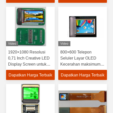
× 14,36mm
Penyusunan Pixel
Warna
Video
Video
1920×1080 Resolusi
800×600 Telepon
0,71 Inch Creative LED
Seluler Layar OLED
Display Screen untuk
Kecerahan maksimum
kebutuhan Anda
3000 Cd/m2 Tampilan
Dapatkan Harga Terbaik
Dapatkan Harga Terbaik
Resolusi Tinggi