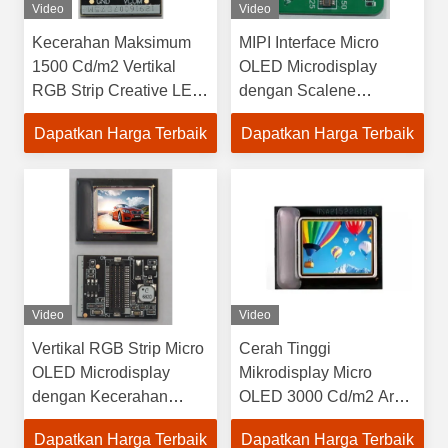
Video
Video
Kecerahan Maksimum
MIPI Interface Micro
1500 Cd/m2 Vertikal
OLED Microdisplay
RGB Strip Creative LED
dengan Scalene
Display Screen untuk
Hexagon Color Pixel
Dapatkan Harga Terbaik
Dapatkan Harga Terbaik
kebutuhan pelanggan
Arrangement dan
Resolusi 1920×1080
Video
Video
Vertikal RGB Strip Micro
Cerah Tinggi
OLED Microdisplay
Mikrodisplay Micro
dengan Kecerahan
OLED 3000 Cd/m2 Area
Maksimum 3000 Cd/m2
Aktif 15.19mm×14.36mm
Dapatkan Harga Terbaik
Dapatkan Harga Terbaik
dan Area Aktif 15,19mm
Strip RGB Vertikal