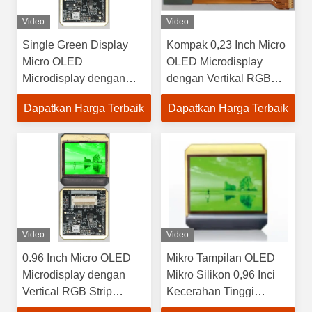
Video
Video
Single Green Display
Kompak 0,23 Inch Micro
Micro OLED
OLED Microdisplay
Microdisplay dengan
dengan Vertikal RGB
Pengaturan Pixel Warna
Strip Color Pixel
Dapatkan Harga Terbaik
Dapatkan Harga Terbaik
Kuadrat dan Ukuran
Arrangement dan 10000
0,96 Inch
Cd/m2 Kecerahan
Maksimum
Video
Video
0.96 Inch Micro OLED
Mikro Tampilan OLED
Microdisplay dengan
Mikro Silikon 0,96 Inci
Vertical RGB Strip
Kecerahan Tinggi
Interface dan Color Pixel
20,1mm×15,15mm Area