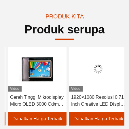
PRODUK KITA
Produk serupa
Video
Video
Cerah Tinggi Mikrodisplay
1920×1080 Resolusi 0,71
Micro OLED 3000 Cd/m2
Inch Creative LED Display
Area Aktif
Screen untuk kebutuhan
15.19mm×14.36mm Strip
Anda
Dapatkan Harga Terbaik
Dapatkan Harga Terbaik
RGB Vertikal Penyusunan