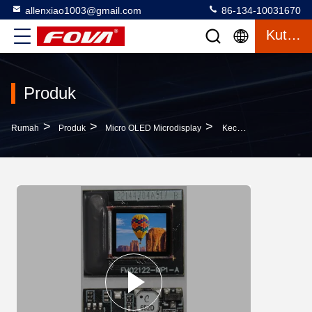
allenxiao1003@gmail.com
86-134-10031670
Kutipan
Produk
>
>
>
Rumah
Produk
Micro OLED Microdisplay
Kecerahan Maksimum, 1500 Cd/m2,1024×768 Micro OLED Display 0,39 Inch Vertical RGB Strip Microdisplay Untuk VR AR Drones