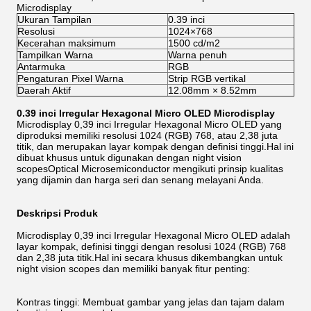
Microdisplay
Ukuran Tampilan
0.39 inci
Resolusi
1024×768
Kecerahan maksimum
1500 cd/m2
Tampilkan Warna
Warna penuh
Antarmuka
RGB
Pengaturan Pixel Warna
Strip RGB vertikal
Daerah Aktif
12.08mm × 8.52mm
0.39 inci Irregular Hexagonal Micro OLED Microdisplay
Microdisplay 0,39 inci Irregular Hexagonal Micro OLED yang
diproduksi memiliki resolusi 1024 (RGB) 768, atau 2,38 juta
titik, dan merupakan layar kompak dengan definisi tinggi.Hal ini
dibuat khusus untuk digunakan dengan night vision
scopesOptical Microsemiconductor mengikuti prinsip kualitas
yang dijamin dan harga seri dan senang melayani Anda.
Deskripsi Produk
Microdisplay 0,39 inci Irregular Hexagonal Micro OLED adalah
layar kompak, definisi tinggi dengan resolusi 1024 (RGB) 768
dan 2,38 juta titik.Hal ini secara khusus dikembangkan untuk
night vision scopes dan memiliki banyak fitur penting:
Kontras tinggi: Membuat gambar yang jelas dan tajam dalam