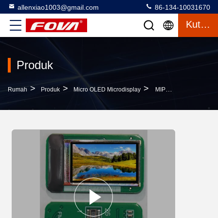
allenxiao1003@gmail.com
86-134-10031670
Kutipan
Produk
>
>
>
Rumah
Produk
Micro OLED Microdisplay
MIPI Interface Micro OLED Microdisplay Dengan Scalene Hexagon Color Pixel Arrangement Dan Resolusi 1920×1080