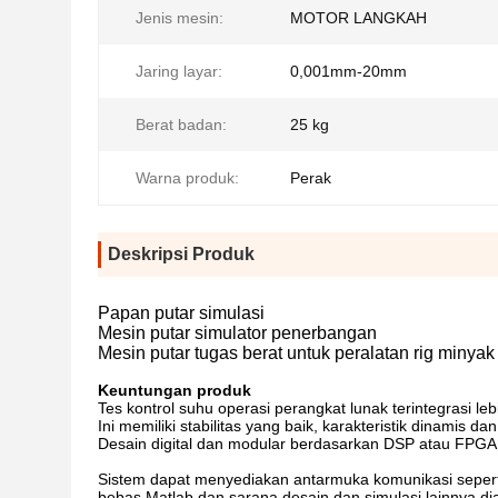
Jenis mesin:
MOTOR LANGKAH
Jaring layar:
0,001mm-20mm
Berat badan:
25 kg
Warna produk:
Perak
Deskripsi Produk
Papan putar simulasi
Mesin putar simulator penerbangan
Mesin putar tugas berat untuk peralatan rig minyak
Keuntungan produk
Tes kontrol suhu operasi perangkat lunak terintegrasi lebi
Ini memiliki stabilitas yang baik, karakteristik dinamis d
Desain digital dan modular berdasarkan DSP atau FPGA
Sistem dapat menyediakan antarmuka komunikasi seperti p
bebas.Matlab dan sarana desain dan simulasi lainnya diado