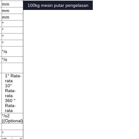
mm
100kg mesin putar pengelasan
mm
mm
′′
°
′′
°
°/s
°/s
1° Rata-
rata
10°
Rata-
rata
360 °
Rata-
rata
°/s2
((Optional)
°