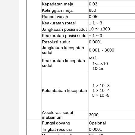
Kepadatan meja
0.03
Ketinggian meja
850
Runout wajah
0.05
Keakuratan rotasi
± 1 ~ 3
±0 〜 ±360
Jangkauan posisi sudut
Keakuratan posisi sudut
± 1 ~ 3
Resolusi sudut
0.0001
Jangkauan kecepatan
0.001 ~ 3000
sudut
ω<1
Keakuratan kecepatan
1<ω<10
sudut
10<ω
1 × 10 -3
Kelembaban kecepatan
1 × 10 -4
5 × 10 -5
Akselerasi sudut
3000
maksimum
Fungsi goyang
Opsional
Tingkat resolusi
0.0001