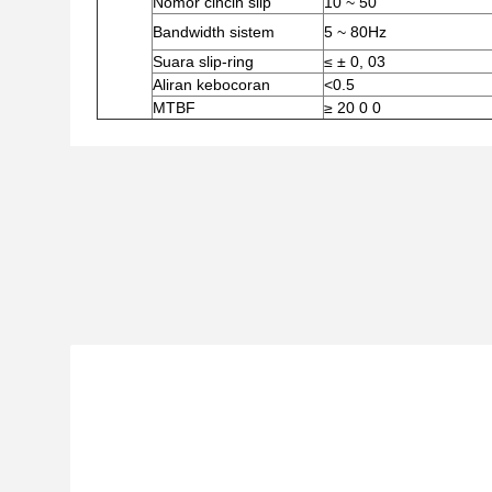
Nomor cincin slip
10 ~ 50
Bandwidth sistem
5 ~ 80Hz
Suara slip-ring
≤ ± 0, 03
Aliran kebocoran
<0.5
MTBF
≥ 20 0 0