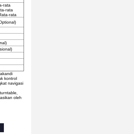
a-rata
ta-rata
Rata-rata
Optional)
nal)
sional)
nakandi
k kontrol
gkat navigasi
urntable,
rasikan oleh