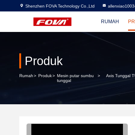
Shenzhen FOVA Technology Co.,Ltd
allenxiao100
RUMAH
PR
Produk
Rumah
>
Produk
>
Mesin putar sumbu
>
Axis Tunggal T
tunggal