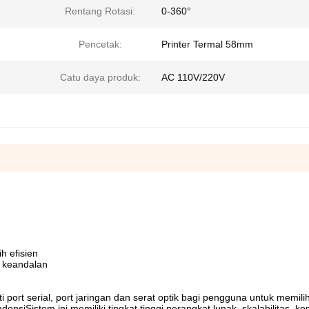
Rentang Rotasi:
0-360°
Pencetak:
Printer Termal 58mm
Catu daya produk:
AC 110V/220V
h efisien
an keandalan
ort serial, port jaringan dan serat optik bagi pengguna untuk memili
psiSistem ini memiliki tingkat tinggi perangkat lunak, skalabilitas, kom