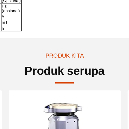
(Opsional)
Hz
(opsional)
V
mT
h
PRODUK KITA
Produk serupa