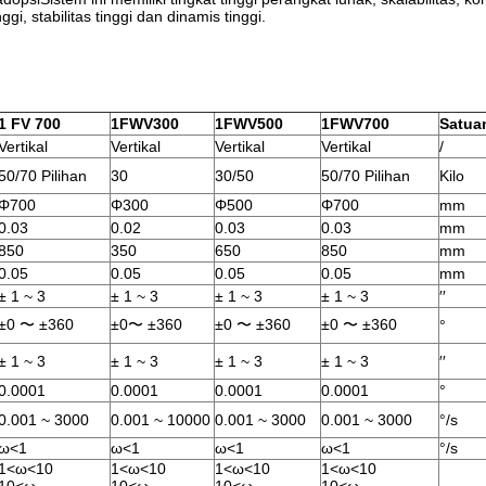
gi, stabilitas tinggi dan dinamis tinggi.
1 FV 700
1FWV300
1FWV500
1FWV700
Satua
Vertikal
Vertikal
Vertikal
Vertikal
/
50/70 Pilihan
30
30/50
50/70 Pilihan
Kilo
Φ700
Φ300
Φ500
Φ700
mm
0.03
0.02
0.03
0.03
mm
850
350
650
850
mm
0.05
0.05
0.05
0.05
mm
± 1 ~ 3
± 1 ~ 3
± 1 ~ 3
± 1 ~ 3
′′
±0 〜 ±360
±0〜 ±360
±0 〜 ±360
±0 〜 ±360
°
± 1 ~ 3
± 1 ~ 3
± 1 ~ 3
± 1 ~ 3
′′
0.0001
0.0001
0.0001
0.0001
°
0.001 ~ 3000
0.001 ~ 10000
0.001 ~ 3000
0.001 ~ 3000
°/s
ω<1
ω<1
ω<1
ω<1
°/s
1<ω<10
1<ω<10
1<ω<10
1<ω<10