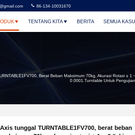
3@gmail.com
86-134-10031670
ODUK
TENTANG KITA
BERITA
SEMUA KAS
URNTABLE1FV700, Berat Beban Maksimum 70kg, Akurasi Rotasi ± 1 ~ 3 
0.0001.Turntable Untuk Pengujia
Axis tunggal TURNTABLE1FV700, berat beban