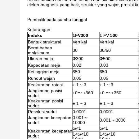
elektromagnetik yang baik, struktur yang wajar, presisi ting
Pembalik pada sumbu tunggal
Keterangan
Indeks
1FV300
1 FV 500
Bentuk struktural
Vertikal
Vertikal
Berat beban
30
30/50
maksimum
Ukuran meja
Φ300
Φ500
Kepadatan meja
0.02
0.03
Ketinggian meja
350
650
Runout wajah
0.05
0.05
Keakuratan rotasi
± 1 ~ 3
± 1 ~ 3
Jangkauan posisi
±0〜 ±360
±0 〜 ±360
sudut
Keakuratan posisi
± 1 ~ 3
± 1 ~ 3
sudut
Resolusi sudut
0.0001
0.0001
Jangkauan kecepatan
0.001 ~
0.001 ~ 3000
sudut
10000
ω<1
ω<1
Keakuratan kecepatan
1<ω<10
1<ω<10
sudut