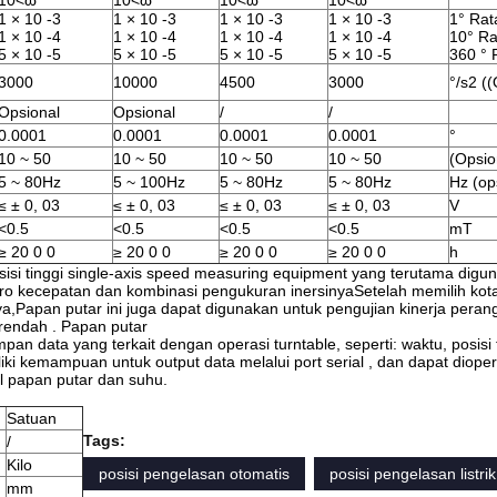
10<ω
10<ω
10<ω
10<ω
1 × 10 -3
1 × 10 -3
1 × 10 -3
1 × 10 -3
1° Rat
1 × 10 -4
1 × 10 -4
1 × 10 -4
1 × 10 -4
10° Ra
5 × 10 -5
5 × 10 -5
5 × 10 -5
5 × 10 -5
360 ° 
3000
10000
4500
3000
°/s2 ((
Opsional
Opsional
/
/
0.0001
0.0001
0.0001
0.0001
°
10 ~ 50
10 ~ 50
10 ~ 50
10 ~ 50
(Opsio
5 ~ 80Hz
5 ~ 100Hz
5 ~ 80Hz
5 ~ 80Hz
Hz (op
≤ ± 0, 03
≤ ± 0, 03
≤ ± 0, 03
≤ ± 0, 03
V
<0.5
<0.5
<0.5
<0.5
mT
≥ 20 0 0
≥ 20 0 0
≥ 20 0 0
≥ 20 0 0
h
esisi tinggi single-axis speed measuring equipment yang terutama digu
yro kecepatan dan kombinasi pengukuran inersinyaSetelah memilih kota
ya,Papan putar ini juga dapat digunakan untuk pengujian kinerja peran
 rendah . Papan putar
data yang terkait dengan operasi turntable, seperti: waktu, posisi t
liki kemampuan untuk output data melalui port serial , dan dapat diope
ol papan putar dan suhu.
Satuan
Tags:
/
Kilo
posisi pengelasan otomatis
posisi pengelasan listrik
mm