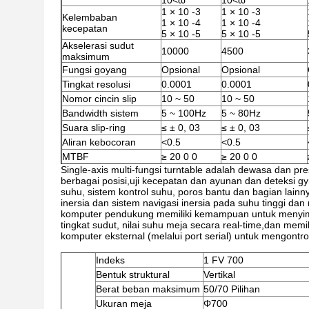
10<ω
10<ω
1 × 10 -3
1 × 10 -3
Kelembaban
1 × 10 -4
1 × 10 -4
kecepatan
5 × 10 -5
5 × 10 -5
Akselerasi sudut
10000
4500
maksimum
Fungsi goyang
Opsional
Opsional
Tingkat resolusi
0.0001
0.0001
Nomor cincin slip
10 ~ 50
10 ~ 50
Bandwidth sistem
5 ~ 100Hz
5 ~ 80Hz
Suara slip-ring
≤ ± 0, 03
≤ ± 0, 03
Aliran kebocoran
<0.5
<0.5
MTBF
≥ 20 0 0
≥ 20 0 0
Single-axis multi-fungsi turntable adalah dewasa dan pr
berbagai posisi,uji kecepatan dan ayunan dan deteksi g
suhu, sistem kontrol suhu, poros bantu dan bagian lainn
inersia dan sistem navigasi inersia pada suhu tinggi dan
komputer pendukung memiliki kemampuan untuk menyimpan 
tingkat sudut, nilai suhu meja secara real-time,dan memi
komputer eksternal (melalui port serial) untuk mengontr
Indeks
1 FV 700
Bentuk struktural
Vertikal
Berat beban maksimum
50/70 Pilihan
Ukuran meja
Φ700