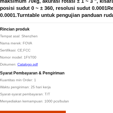
maksimum 70kg, akurasi rotasi ± 1 ~ 3 ", kisar
posisi sudut 0 ~ ± 360, resolusi sudut 0.0001R
0.0001.Turntable untuk pengujian panduan rud
Rincian produk
Tempat asal: Shenzhen
Nama merek: FOVA
Sertifikasi: CE;FCC
Nomor model: 1FV700
Dokumen:
Catalogo.pdf
Syarat Pembayaran & Pengiriman
Kuantitas min Order: 1
Waktu pengiriman: 25 hari kerja
Syarat-syarat pembayaran: T/T
Menyediakan kemampuan: 1000 pcs/bulan