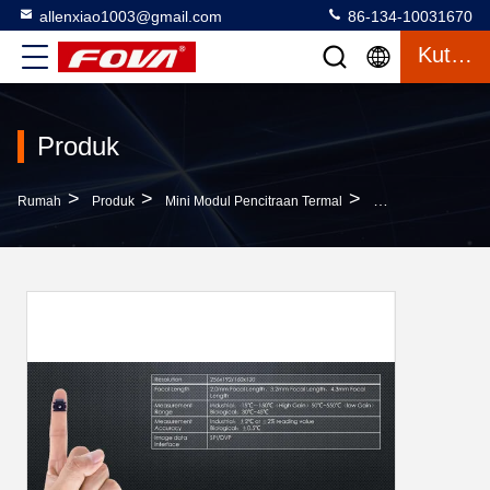
allenxiao1003@gmail.com
86-134-10031670
Kutipan
Produk
>
>
>
Rumah
Produk
Mini Modul Pencitraan Termal
Drone UAV Therma