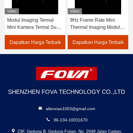
Video
Video
Modul Imaging Termal
9Hz Frame Rate Mini
Mini Kamera Termal Suhu
Thermal Imaging Module
Tubuh -20C 50C Frame
±2% Akurasi Jangkauan
Rate 9Hz untuk
Spektral 8-14μm Untuk
Dapatkan Harga Terbaik
Dapatkan Harga Terbaik
Merampingkan Bisnis
Aplikasi Industri
Anda
SHENZHEN FOVA TECHNOLOGY CO.,LTD
allenxiao1003@gmail.com
86-134-10031670
23F, Gedung B, Gedung Fujian, No. 2048 Jalan Caitian,