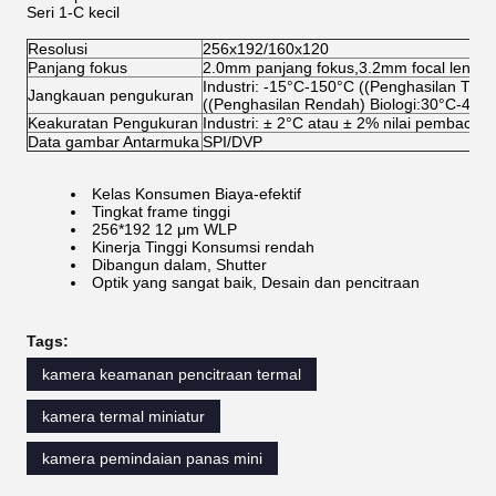
Seri 1-C kecil
Resolusi
256x192/160x120
Panjang fokus
2.0mm panjang fokus,3.2mm focal length
Industri: -15°C-150°C ((Penghasilan Ting
Jangkauan pengukuran
((Penghasilan Rendah) Biologi:30°C-45°
Keakuratan Pengukuran
Industri: ± 2°C atau ± 2% nilai pembacaan
Data gambar Antarmuka
SPI/DVP
Kelas Konsumen Biaya-efektif
Tingkat frame tinggi
256*192 12 μm WLP
Kinerja Tinggi Konsumsi rendah
Dibangun dalam, Shutter
Optik yang sangat baik, Desain dan pencitraan
Tags:
kamera keamanan pencitraan termal
kamera termal miniatur
kamera pemindaian panas mini