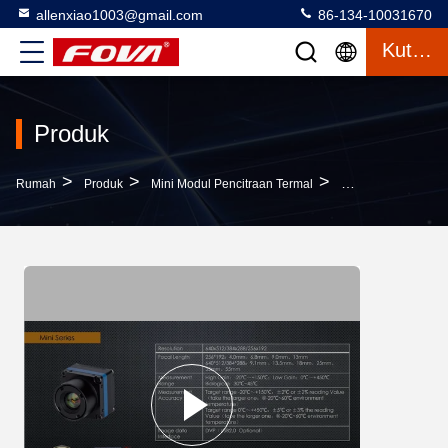
allenxiao1003@gmail.com
86-134-10031670
Kutipan
Produk
>
>
>
Rumah
Produk
Mini Modul Pencitraan Termal
Resolusi Tinggi M