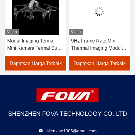
Video
Video
Modul Imaging Termal
9Hz Frame Rate Mini
Mini Kamera Termal Suhu
Thermal Imaging Module
Tubuh -20C 50C Frame
±2% Akurasi Jangkauan
Rate 9Hz untuk
Spektral 8-14μm Untuk
Dapatkan Harga Terbaik
Dapatkan Harga Terbaik
Merampingkan Bisnis
Aplikasi Industri
Anda
SHENZHEN FOVA TECHNOLOGY CO.,LTD
allenxiao1003@gmail.com