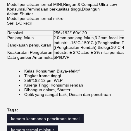
Modul pencitraan termal MINI,Ringan & Compact Ultra-Low
Konsumsi,Pemindaian berkualitas tinggi,Dibangun
dalam,Shutter
Modul pencitraan termal mikro
Seri 1-C kecil
Resolusi
256x192/160x120
Panjang fokus
2.0mm panjang fokus,3.2mm focal length
Industri: -15°C-150°C ((Penghasilan Ting
Jangkauan pengukuran
((Penghasilan Rendah) Biologi:30°C-45°
Keakuratan Pengukuran
Industri: ± 2°C atau ± 2% nilai pembacaan
Data gambar Antarmuka
SPI/DVP
Kelas Konsumen Biaya-efektif
Tingkat frame tinggi
256*192 12 μm WLP
Kinerja Tinggi Konsumsi rendah
Dibangun dalam, Shutter
Optik yang sangat baik, Desain dan pencitraan
Tags:
kamera keamanan pencitraan termal
kamera termal miniatur